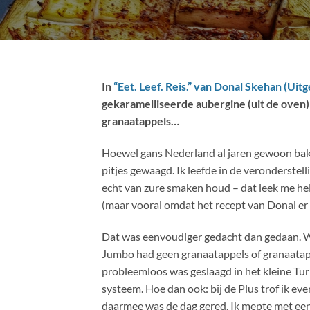
In
“Eet. Leef. Reis.” van Donal Skehan (Ui
gekaramelliseerde aubergine (uit de oven)
granaatappels…
Hoewel gans Nederland al jaren gewoon bakje
pitjes gewaagd. Ik leefde in de veronderstell
echt van zure smaken houd – dat leek me hel
(maar vooral omdat het recept van Donal er z
Dat was eenvoudiger gedacht dan gedaan. Wan
Jumbo had geen granaatappels of granaatappe
probleemloos was geslaagd in het kleine Tur
systeem. Hoe dan ook: bij de Plus trof ik e
daarmee was de dag gered. Ik mepte met een