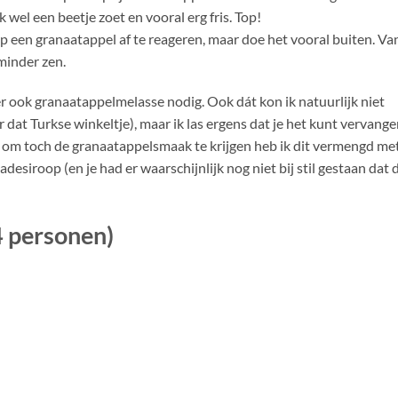
 wel een beetje zoet en vooral erg fris. Top!
op een granaatappel af te reageren, maar doe het vooral buiten. Va
minder zen.
er ook granaatappelmelasse nodig. Ook dát kon ik natuurlijk niet
r dat Turkse winkeltje), maar ik las ergens dat je het kunt vervang
n om toch de granaatappelsmaak te krijgen heb ik dit vermengd me
desiroop (en je had er waarschijnlijk nog niet bij stil gestaan dat d
4 personen)