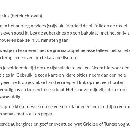
sius (heteluchtoven).
n het auberginevlees (snijvlak). Verdeel de olijfolie en de ras-el-
ers even goed in. Leg de aubergines op een bakplaat (met het snijvl
 over en bak ze in 30 minuten gaar.
wastje in te smeren met de granaatappelmelasse (alleen het snijvl
 terug in de oven om te karamelliseren.
eb je voldoende tijd om de rijstsalade te maken. Neem hiervoor een
itjes in. Gebruik je geen kant-en-klare pitjes, neem dan een hele
g een helft op je vlakke hand en mep er flink op met een houten
oudig los en landen in de schaal. Het is onvermijdelijk dat er ook
zorgvuldig.
ensap, de kikkererwten en de verse koriander en munt erbij en ver
op smaak met zout en peper.
seerde aubergines en geef er eventueel wat Griekse of Turkse yogh