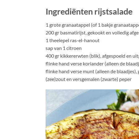
Ingrediënten rijstsalade
1 grote granaatappel (of 1 bakje granaatappe
200 gr basmatirijst, gekookt en volledig afg
1 theelepel ras-el-hanout
sap van 1 citroen
400 gr kikkererwten (blik), afgespoeld en uit
flinke hand verse koriander (alleen de blaad
flinke hand verse munt (alleen de blaadjes),
(zee)zout en versgemalen (zwarte) peper