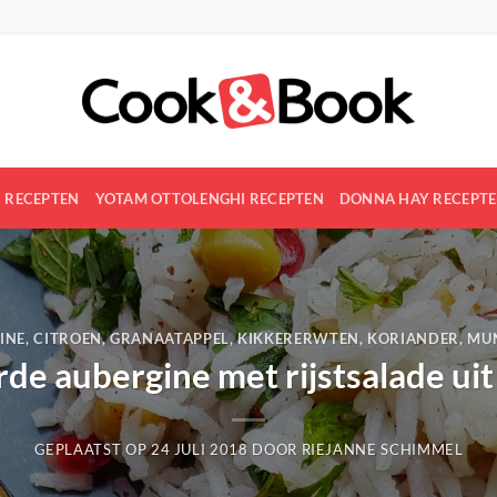
R RECEPTEN
YOTAM OTTOLENGHI RECEPTEN
DONNA HAY RECEPT
INE
,
CITROEN
,
GRANAATAPPEL
,
KIKKERERWTEN
,
KORIANDER
,
MU
e aubergine met rijstsalade uit “
GEPLAATST OP
24 JULI 2018
DOOR
RIEJANNE SCHIMMEL