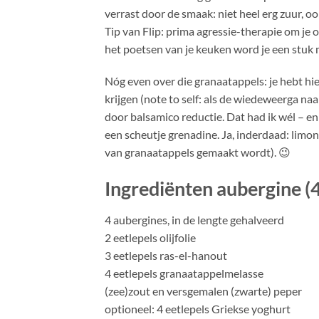
verrast door de smaak: niet heel erg zuur, ook
Tip van Flip: prima agressie-therapie om je 
het poetsen van je keuken word je een stuk 
Nóg even over die granaatappels: je hebt hi
krijgen (note to self: als de wiedeweerga naa
door balsamico reductie. Dat had ik wél – e
een scheutje grenadine. Ja, inderdaad: limona
van granaatappels gemaakt wordt). 😉
Ingrediënten aubergine (
4 aubergines, in de lengte gehalveerd
2 eetlepels olijfolie
3 eetlepels ras-el-hanout
4 eetlepels granaatappelmelasse
(zee)zout en versgemalen (zwarte) peper
optioneel: 4 eetlepels Griekse yoghurt