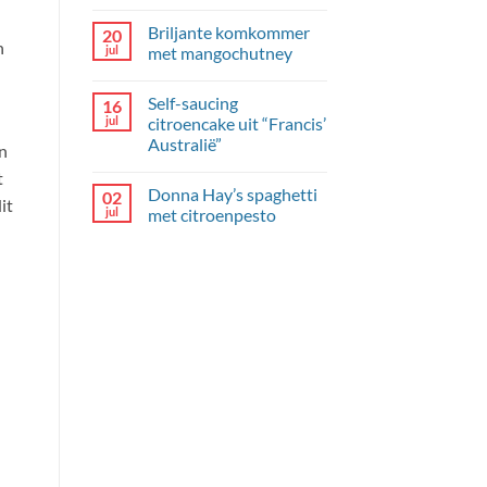
Geen
uit
reacties
“So
Briljante komkommer
20
op
good
n
Kipgehaktballetjes
jul
met mangochutney
express”
met
broccoli,
Geen
parelcouscous
reacties
Self-saucing
16
en
op
dille-
Briljante
jul
citroencake uit “Francis’
yoghurt
komkommer
Australië”
met
en
mangochutney
Geen
t
reacties
Donna Hay’s spaghetti
02
op
it
Self-
jul
met citroenpesto
saucing
citroencake
Geen
uit
reacties
“Francis’
op
Australië”
Donna
Hay’s
spaghetti
met
citroenpesto