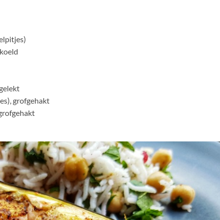
lpitjes)
ekoeld
gelekt
jes), grofgehakt
 grofgehakt