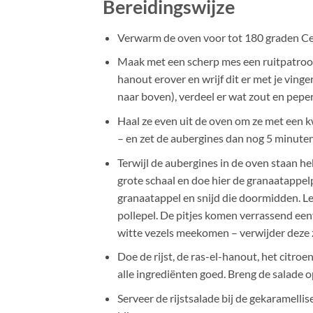
Bereidingswijze
Verwarm de oven voor tot 180 graden Cel
Maak met een scherp mes een ruitpatroon i
hanout erover en wrijf dit er met je ving
naar boven), verdeel er wat zout en peper
Haal ze even uit de oven om ze met een k
– en zet de aubergines dan nog 5 minuten
Terwijl de aubergines in de oven staan h
grote schaal en doe hier de granaatappelp
granaatappel en snijd die doormidden. Le
pollepel. De pitjes komen verrassend eenv
witte vezels meekomen – verwijder deze 
Doe de rijst, de ras-el-hanout, het citro
alle ingrediënten goed. Breng de salade 
Serveer de rijstsalade bij de gekaramelli