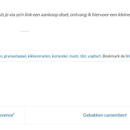
 Als je via zo’n link een aankoop doet, ontvang ik hiervoor een kleine
en
,
granaatappel
,
kikkererwten
,
koriander
,
munt
,
rijst
,
yoghurt
. Bookmark de
li
rovence”
Gebakken camembert