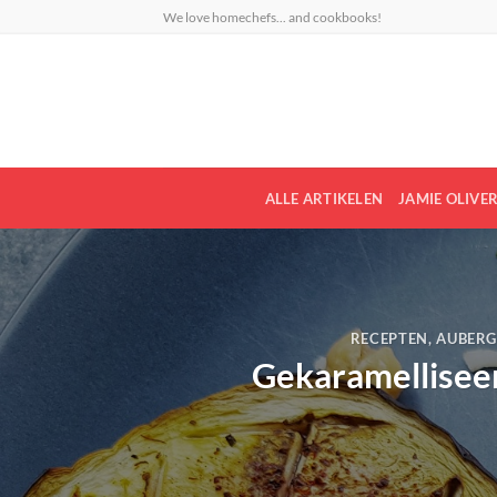
Ga
We love homechefs... and cookbooks!
naar
inhoud
ALLE ARTIKELEN
JAMIE OLIVE
RECEPTEN
,
AUBERG
Gekaramelliseerd