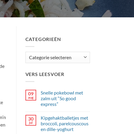
CATEGORIEËN
Categorieën
 de
VERS LEESVOER
Snelle pokebowl met
09
aug
zalm uit “So good
ke
express”
Geen
reacties
m’n
Kipgehaktballetjes met
30
op
Snelle
jul
broccoli, parelcouscous
 en
pokebowl
en dille-yoghurt
met
zalm