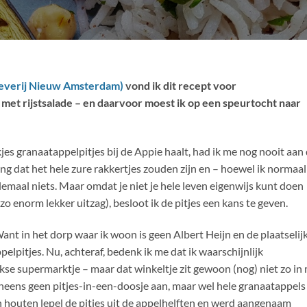
tgeverij Nieuw Amsterdam)
vond ik dit recept voor
 met rijstsalade – en daarvoor moest ik op een speurtocht naar
s granaatappelpitjes bij de Appie haalt, had ik me nog nooit aan
ing dat het hele zure rakkertjes zouden zijn en – hoewel ik normaal
emaal niets. Maar omdat je niet je hele leven eigenwijs kunt doen
o enorm lekker uitzag), besloot ik de pitjes een kans te geven.
t in het dorp waar ik woon is geen Albert Heijn en de plaatselij
lpitjes. Nu, achteraf, bedenk ik me dat ik waarschijnlijk
kse supermarktje – maar dat winkeltje zit gewoon (nog) niet zo in 
veneens geen pitjes-in-een-doosje aan, maar wel hele granaatappels
 houten lepel de pitjes uit de appelhelften en werd aangenaam