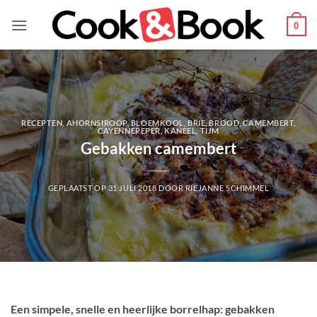
Ga
naar
0
inhoud
RECEPTEN
,
AHORNSIROOP
,
BLOEMKOOL
,
BRIE
,
BROOD
,
CAMEMBERT
,
CAYENNEPEPER
,
KANEEL
,
TIJM
Gebakken camembert
GEPLAATST OP
31 JULI 2018
DOOR
RIEJANNE SCHIMMEL
Een simpele, snelle en heerlijke borrelhap: gebakken