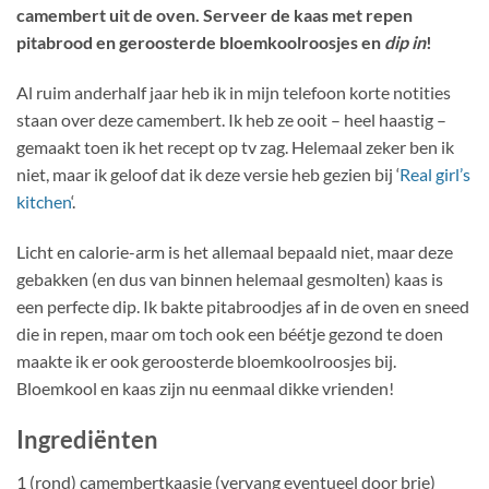
camembert uit de oven. Serveer de kaas met repen
pitabrood en geroosterde bloemkoolroosjes en
dip in
!
Al ruim anderhalf jaar heb ik in mijn telefoon korte notities
staan over deze camembert. Ik heb ze ooit – heel haastig –
gemaakt toen ik het recept op tv zag. Helemaal zeker ben ik
niet, maar ik geloof dat ik deze versie heb gezien bij ‘
Real girl’s
kitchen
‘.
Licht en calorie-arm is het allemaal bepaald niet, maar deze
gebakken (en dus van binnen helemaal gesmolten) kaas is
een perfecte dip. Ik bakte pitabroodjes af in de oven en sneed
die in repen, maar om toch ook een béétje gezond te doen
maakte ik er ook geroosterde bloemkoolroosjes bij.
Bloemkool en kaas zijn nu eenmaal dikke vrienden!
Ingrediënten
1 (rond) camembertkaasje (vervang eventueel door brie)