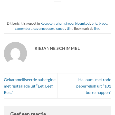
Dit bericht is gepost in
Recepten
,
ahornsiroop
,
bloemkool
,
brie
,
brood
,
camembert
,
cayennepeper
,
kaneel
,
tijm
. Bookmark de
link
.
RIEJANNE SCHIMMEL
Gekaramelliseerde aubergine
Halloumi met rode
met rijstsalade uit “Eet. Leef.
peperrelish uit “101
Reis.”
borrelhappen”
Geef een reactie