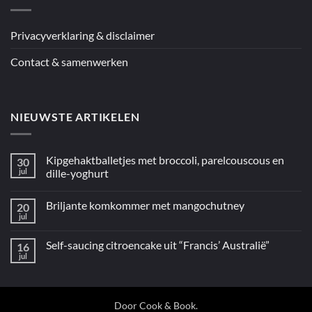
“5
ingrediënten
/
Mediterraan”
Privacyverklaring & disclaimer
Contact & samenwerken
NIEUWSTE ARTIKELEN
Kipgehaktballetjes met broccoli, parelcouscous en
30
jul
dille-yoghurt
Geen
reacties
Briljante komkommer met mangochutney
20
op
Kipgehaktballetjes
jul
Geen
met
reacties
broccoli,
op
parelcouscous
Self-saucing citroencake uit “Francis’ Australië”
16
Briljante
en
komkommer
jul
dille-
Geen
met
yoghurt
reacties
mangochutney
op
Self-
saucing
citroencake
Door
Cook & Book
.