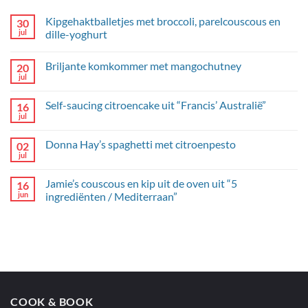
Kipgehaktballetjes met broccoli, parelcouscous en
30
jul
dille-yoghurt
Geen
reacties
Briljante komkommer met mangochutney
20
op
Kipgehaktballetjes
jul
Geen
met
reacties
broccoli,
op
parelcouscous
Self-saucing citroencake uit “Francis’ Australië”
16
Briljante
en
komkommer
jul
dille-
Geen
met
yoghurt
reacties
mangochutney
op
Donna Hay’s spaghetti met citroenpesto
02
Self-
saucing
jul
Geen
citroencake
reacties
uit
op
“Francis’
Jamie’s couscous en kip uit de oven uit “5
16
Donna
Australië”
Hay’s
jun
ingrediënten / Mediterraan”
spaghetti
Geen
met
reacties
citroenpesto
op
Jamie’s
couscous
en
kip
uit
de
oven
COOK & BOOK
uit