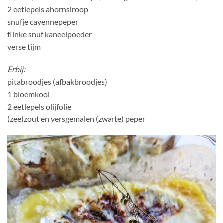
2 eetlepels ahornsiroop
snufje cayennepeper
flinke snuf kaneelpoeder
verse tijm
Erbij:
pitabroodjes (afbakbroodjes)
1 bloemkool
2 eetlepels olijfolie
(zee)zout en versgemalen (zwarte) peper