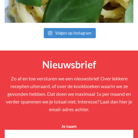
Volgen op Instagram
Nieuwsbrief
Zo af en toe versturen we een nieuwsbrief. Over lekkere
recepten uiteraard, of over de kookboeken waarin we ze
gevonden hebben. Dat doen we maximaal 1x per maand en
verder spammen we je totaal niet. Interesse? Laat dan hier je
email-adres achter.
Je naam