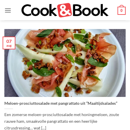
Ga
naar
0
inhoud
07
aug
Meloen-prosciuttosalade met pangrattato uit “Maaltijdsalades”
Een zomerse meloen-prosciuttosalade met honingmeloen, zoute
rauwe ham, smaakvolle pangrattato en een heerlijke
citrusdressing… wat [...]