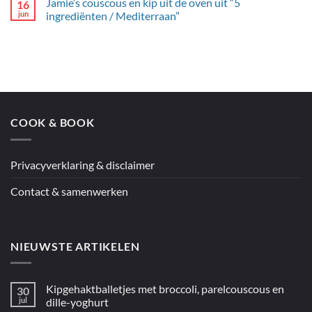
“Francis’
Jamie’s couscous en kip uit de oven uit “5
16
Donna
Australië”
Hay’s
jun
ingrediënten / Mediterraan”
spaghetti
Geen
met
reacties
citroenpesto
op
Jamie’s
couscous
en
kip
uit
de
oven
COOK & BOOK
uit
“5
ingrediënten
/
Mediterraan”
Privacyverklaring & disclaimer
Contact & samenwerken
NIEUWSTE ARTIKELEN
Kipgehaktballetjes met broccoli, parelcouscous en
30
jul
dille-yoghurt