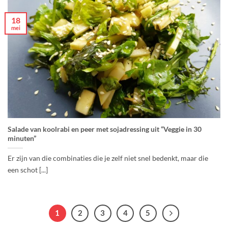
18
mei
Salade van koolrabi en peer met sojadressing uit “Veggie in 30
minuten”
Er zijn van die combinaties die je zelf niet snel bedenkt, maar die
een schot [...]
1
2
3
4
5