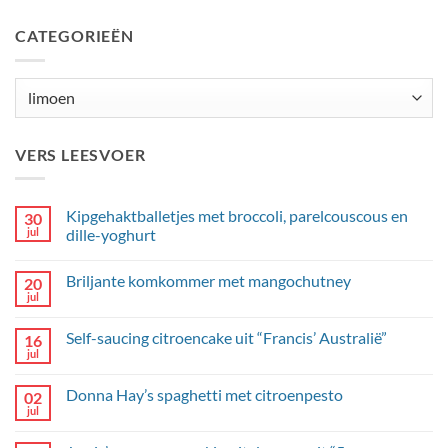
CATEGORIEËN
Categorieën
VERS LEESVOER
Kipgehaktballetjes met broccoli, parelcouscous en
30
jul
dille-yoghurt
Geen
reacties
Briljante komkommer met mangochutney
20
op
Kipgehaktballetjes
jul
Geen
met
reacties
broccoli,
op
parelcouscous
Self-saucing citroencake uit “Francis’ Australië”
16
Briljante
en
komkommer
jul
dille-
Geen
met
yoghurt
reacties
mangochutney
op
Donna Hay’s spaghetti met citroenpesto
02
Self-
saucing
jul
Geen
citroencake
reacties
uit
op