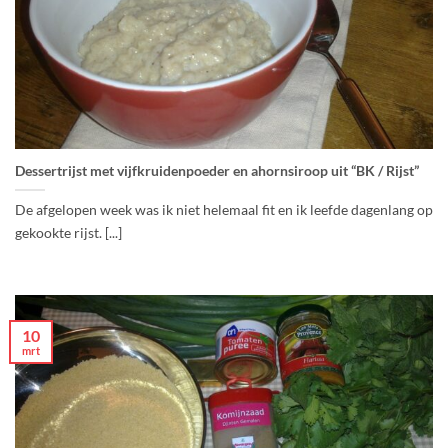
Dessertrijst met vijfkruidenpoeder en ahornsiroop uit “BK / Rijst”
De afgelopen week was ik niet helemaal fit en ik leefde dagenlang op
gekookte rijst. [...]
10
mrt