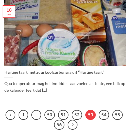
18
jan
Hartige taart met zuurkoolcarbonara uit “Hartige taart”
Qua temperatuur mag het inmiddels aanvoelen als lente, een blik op
de kalender leert dat [...]
1
…
50
51
52
53
54
55
56