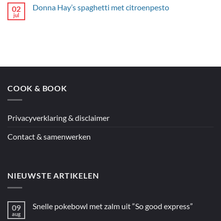
op
Donna Hay’s spaghetti met citroenpesto
02
Self-
saucing
jul
Geen
citroencake
reacties
uit
op
“Francis’
Donna
Australië”
Hay’s
spaghetti
met
citroenpesto
COOK & BOOK
Privacyverklaring & disclaimer
Contact & samenwerken
NIEUWSTE ARTIKELEN
Snelle pokebowl met zalm uit “So good express”
09
aug
Geen