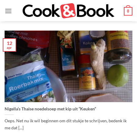
Ga
naar
0
inhoud
12
apr
Nigella’s Thaise noedelsoep met kip uit “Keuken”
Oeps. Net nu ik wil beginnen om dit stukje te schrijven, bedenk ik
me dat [...]