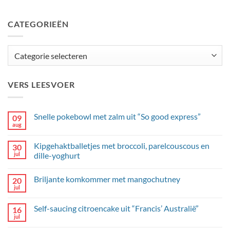
CATEGORIEËN
Categorieën
VERS LEESVOER
Snelle pokebowl met zalm uit “So good express”
09
aug
Geen
reacties
op
Kipgehaktballetjes met broccoli, parelcouscous en
30
Snelle
pokebowl
jul
dille-yoghurt
met
Geen
zalm
reacties
uit
Briljante komkommer met mangochutney
20
op
“So
Kipgehaktballetjes
good
jul
Geen
met
express”
reacties
broccoli,
op
parelcouscous
Self-saucing citroencake uit “Francis’ Australië”
16
Briljante
en
komkommer
jul
dille-
Geen
met
yoghurt
reacties
mangochutney