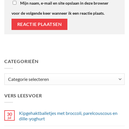
Mijn naam, e-mail en site opslaan in deze browser
voor de volgende keer wanneer ik een reactie plaats.
CATEGORIEËN
Categorieën
VERS LEESVOER
Kipgehaktballetjes met broccoli, parelcouscous en
30
jul
dille-yoghurt
Geen
reacties