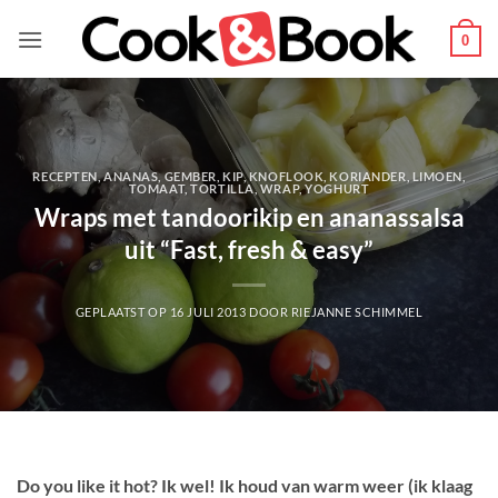
Ga
naar
0
inhoud
RECEPTEN
,
ANANAS
,
GEMBER
,
KIP
,
KNOFLOOK
,
KORIANDER
,
LIMOEN
,
TOMAAT
,
TORTILLA
,
WRAP
,
YOGHURT
Wraps met tandoorikip en ananassalsa
uit “Fast, fresh & easy”
GEPLAATST OP
16 JULI 2013
DOOR
RIEJANNE SCHIMMEL
Do you like it hot? Ik wel! Ik houd van warm weer (ik klaag