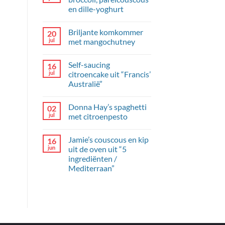
en dille-yoghurt
Geen
reacties
Briljante komkommer
20
op
Kipgehaktballetjes
jul
met mangochutney
met
broccoli,
Geen
parelcouscous
reacties
Self-saucing
16
en
op
dille-
Briljante
jul
citroencake uit “Francis’
yoghurt
komkommer
Australië”
met
mangochutney
Geen
reacties
Donna Hay’s spaghetti
02
op
Self-
jul
met citroenpesto
saucing
citroencake
Geen
uit
reacties
Jamie’s couscous en kip
16
“Francis’
op
Australië”
Donna
jun
uit de oven uit “5
Hay’s
ingrediënten /
spaghetti
met
Mediterraan”
citroenpesto
Geen
reacties
op
Jamie’s
couscous
en
kip
uit