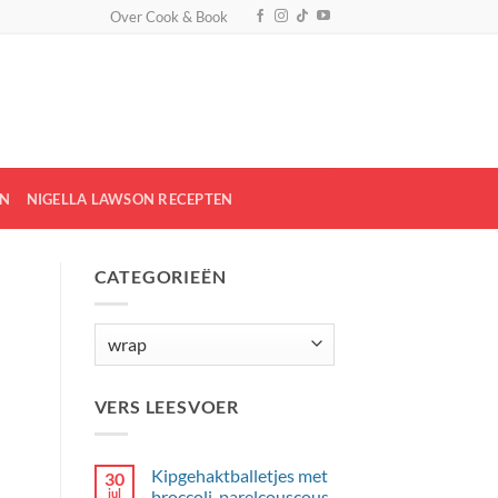
Over Cook & Book
EN
NIGELLA LAWSON RECEPTEN
CATEGORIEËN
Categorieën
VERS LEESVOER
Kipgehaktballetjes met
30
jul
broccoli, parelcouscous