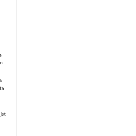
e
in
k
ta
jst