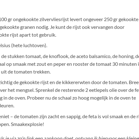
100 gr ongekookte zilvervliesrijst levert ongeveer 250 gr gekookte
gr gekookte granen nodig. Je kunt de rijst ook vervangen door
kte rijst apart tot gebruik.
sius (hete luchtoven).
de stukken tomaat, de knoflook, de aceto balsamico, de honing, d
oyaal op smaak met zout en peper en rooster de tomaat 30 minuten 
n uit de tomaten trekken.
zichtig de gekookte rijst en de kikkererwten door de tomaten. Bree
over het mengsel. Sprenkel de resterende 2 eetlepels olie over de fe
g in de oven. Probeer nu de schaal zo hoog mogelijk in de oven te
leuren.
iet – de tomaten zijn zacht en sappig, de feta is vol smaak en de ri
ppen. Smaakexplosie!
 Als je via zo’n link een aankoop doet, ontvang ik hiervoor een kleine