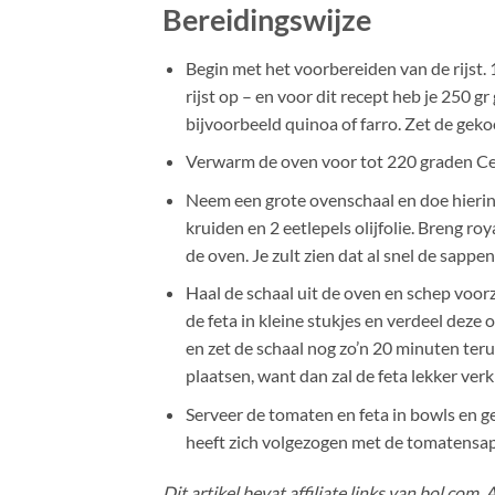
Bereidingswijze
Begin met het voorbereiden van de rijst. 
rijst op – en voor dit recept heb je 250 
bijvoorbeeld quinoa of farro. Zet de gekoo
Verwarm de oven voor tot 220 graden Cel
Neem een grote ovenschaal en doe hierin 
kruiden en 2 eetlepels olijfolie. Breng r
de oven. Je zult zien dat al snel de sappe
Haal de schaal uit de oven en schep voor
de feta in kleine stukjes en verdeel deze 
en zet de schaal nog zo’n 20 minuten teru
plaatsen, want dan zal de feta lekker verk
Serveer de tomaten en feta in bowls en gen
heeft zich volgezogen met de tomatensa
Dit artikel bevat affiliate links van bol.com.