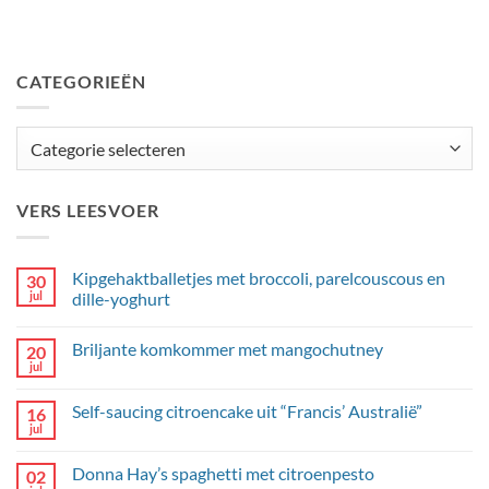
CATEGORIEËN
Categorieën
VERS LEESVOER
Kipgehaktballetjes met broccoli, parelcouscous en
30
jul
dille-yoghurt
Geen
reacties
Briljante komkommer met mangochutney
20
op
Kipgehaktballetjes
jul
Geen
met
reacties
broccoli,
op
parelcouscous
Self-saucing citroencake uit “Francis’ Australië”
16
Briljante
en
komkommer
jul
dille-
Geen
met
yoghurt
reacties
mangochutney
op
Donna Hay’s spaghetti met citroenpesto
02
Self-