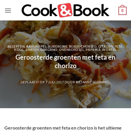
Ga
naar
0
inhoud
RECEPTEN
,
AARDAPPEL
,
AUBERGINE
,
BOSUI
,
CHORIZO
,
CITROEN
,
FETA
,
KOOL
,
LIMOEN
,
OREGANO
,
OVENSCHOTEL
,
PAPRIKA
,
WORTEL
Geroosterde groenten met feta en
chorizo
GEPLAATST OP
7 JULI 2017
DOOR
RIEJANNE SCHIMMEL
Geroosterde groenten met feta en chorizo is het ultieme