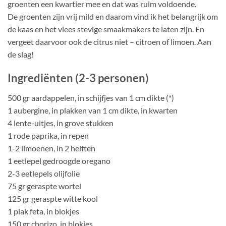
groenten een kwartier mee en dat was ruim voldoende.
De groenten zijn vrij mild en daarom vind ik het belangrijk om
de kaas en het vlees stevige smaakmakers te laten zijn. En
vergeet daarvoor ook de citrus niet – citroen of limoen. Aan
de slag!
Ingrediënten (2-3 personen)
500 gr aardappelen, in schijfjes van 1 cm dikte (*)
1 aubergine, in plakken van 1 cm dikte, in kwarten
4 lente-uitjes, in grove stukken
1 rode paprika, in repen
1-2 limoenen, in 2 helften
1 eetlepel gedroogde oregano
2-3 eetlepels olijfolie
75 gr geraspte wortel
125 gr geraspte witte kool
1 plak feta, in blokjes
150 gr chorizo, in blokjes