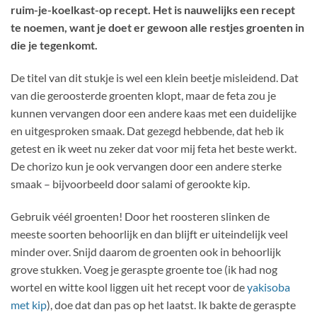
ruim-je-koelkast-op recept. Het is nauwelijks een recept
te noemen, want je doet er gewoon alle restjes groenten in
die je tegenkomt.
De titel van dit stukje is wel een klein beetje misleidend. Dat
van die geroosterde groenten klopt, maar de feta zou je
kunnen vervangen door een andere kaas met een duidelijke
en uitgesproken smaak. Dat gezegd hebbende, dat heb ik
getest en ik weet nu zeker dat voor mij feta het beste werkt.
De chorizo kun je ook vervangen door een andere sterke
smaak – bijvoorbeeld door salami of gerookte kip.
Gebruik véél groenten! Door het roosteren slinken de
meeste soorten behoorlijk en dan blijft er uiteindelijk veel
minder over. Snijd daarom de groenten ook in behoorlijk
grove stukken. Voeg je geraspte groente toe (ik had nog
wortel en witte kool liggen uit het recept voor de
yakisoba
met kip
), doe dat dan pas op het laatst. Ik bakte de geraspte