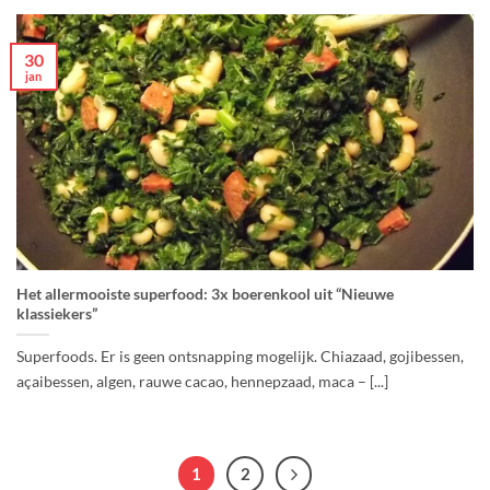
30
jan
Het allermooiste superfood: 3x boerenkool uit “Nieuwe
klassiekers”
Superfoods. Er is geen ontsnapping mogelijk. Chiazaad, gojibessen,
açaibessen, algen, rauwe cacao, hennepzaad, maca – [...]
1
2