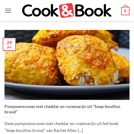
Ga
naar
0
inhoud
29
jan
Pompoenscones met cheddar en rozemarijn uit “Soep bouillon
brood”
Deze pompoenscones met cheddar en rozemarijn uit het boek
“Soep bouillon brood” van Rachel Allen [...]