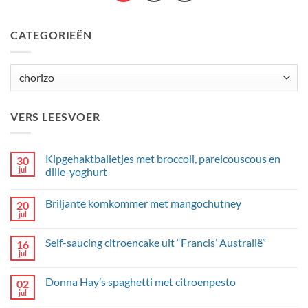
CATEGORIEËN
Categorieën
VERS LEESVOER
Kipgehaktballetjes met broccoli, parelcouscous en
30
jul
dille-yoghurt
Geen
reacties
Briljante komkommer met mangochutney
20
op
Kipgehaktballetjes
jul
Geen
met
reacties
broccoli,
op
parelcouscous
Self-saucing citroencake uit “Francis’ Australië”
16
Briljante
en
komkommer
jul
dille-
Geen
met
yoghurt
reacties
mangochutney
op
Donna Hay’s spaghetti met citroenpesto
02
Self-
saucing
jul
Geen
citroencake
reacties