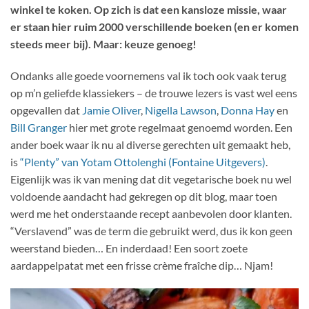
winkel te koken. Op zich is dat een kansloze missie, waar
er staan hier ruim 2000 verschillende boeken (en er komen
steeds meer bij). Maar: keuze genoeg!
Ondanks alle goede voornemens val ik toch ook vaak terug
op m’n geliefde klassiekers – de trouwe lezers is vast wel eens
opgevallen dat
Jamie Oliver
,
Nigella Lawson
,
Donna Hay
en
Bill Granger
hier met grote regelmaat genoemd worden. Een
ander boek waar ik nu al diverse gerechten uit gemaakt heb,
is
“Plenty” van Yotam Ottolenghi (Fontaine Uitgevers)
.
Eigenlijk was ik van mening dat dit vegetarische boek nu wel
voldoende aandacht had gekregen op dit blog, maar toen
werd me het onderstaande recept aanbevolen door klanten.
“Verslavend” was de term die gebruikt werd, dus ik kon geen
weerstand bieden… En inderdaad! Een soort zoete
aardappelpatat met een frisse crème fraîche dip… Njam!