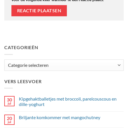
CATEGORIEËN
Categorieën
VERS LEESVOER
Kipgehaktballetjes met broccoli, parelcouscous en
30
jul
dille-yoghurt
Geen
reacties
Briljante komkommer met mangochutney
20
op
Kipgehaktballetjes
jul
Geen
met
reacties