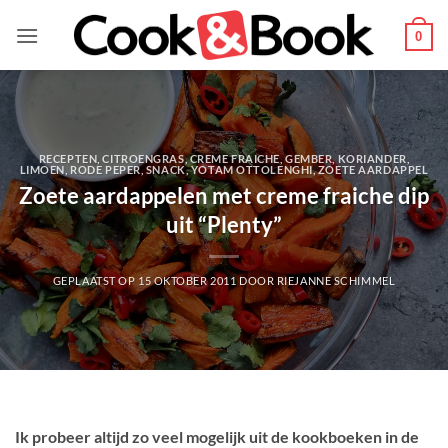
Ga
naar
0
inhoud
RECEPTEN
,
CITROENGRAS
,
CREME FRAICHE
,
GEMBER
,
KORIANDER
,
LIMOEN
,
RODE PEPER
,
SNACK
,
YOTAM OTTOLENGHI
,
ZOETE AARDAPPEL
Zoete aardappelen met creme fraiche dip
uit “Plenty”
GEPLAATST OP
15 OKTOBER 2011
DOOR
RIEJANNE SCHIMMEL
Ik probeer altijd zo veel mogelijk uit de kookboeken in de