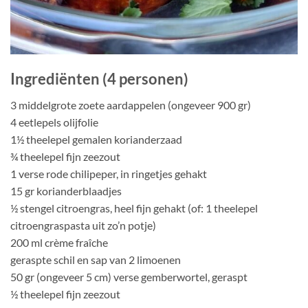
Ingrediënten (4 personen)
3 middelgrote zoete aardappelen (ongeveer 900 gr)
4 eetlepels olijfolie
1½ theelepel gemalen korianderzaad
¾ theelepel fijn zeezout
1 verse rode chilipeper, in ringetjes gehakt
15 gr korianderblaadjes
½ stengel citroengras, heel fijn gehakt (of: 1 theelepel
citroengraspasta uit zo’n potje)
200 ml crème fraîche
geraspte schil en sap van 2 limoenen
50 gr (ongeveer 5 cm) verse gemberwortel, geraspt
½ theelepel fijn zeezout