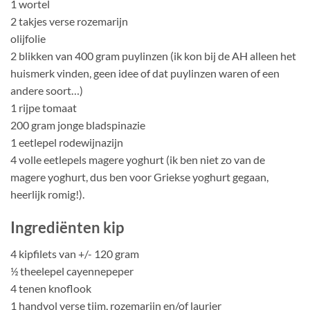
1 wortel
2 takjes verse rozemarijn
olijfolie
2 blikken van 400 gram puylinzen (ik kon bij de AH alleen het
huismerk vinden, geen idee of dat puylinzen waren of een
andere soort…)
1 rijpe tomaat
200 gram jonge bladspinazie
1 eetlepel rodewijnazijn
4 volle eetlepels magere yoghurt (ik ben niet zo van de
magere yoghurt, dus ben voor Griekse yoghurt gegaan,
heerlijk romig!).
Ingrediënten kip
4 kipfilets van +/- 120 gram
½ theelepel cayennepeper
4 tenen knoflook
1 handvol verse tijm, rozemarijn en/of laurier