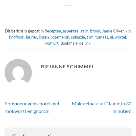
Dit bericht is gepost in
Recepten
,
asperges
,
azijn
,
brood
,
Jamie Oliver
,
kip
,
knoflook
,
laurier
,
linzen
,
rozemarijn
,
spinazie
,
tijm
,
tomaat
,
ui
,
wortel
,
yoghurt
. Bookmark de
link
.
RIEJANNE SCHIMMEL
Pompoenovenschotel met
Makreelpate uit “Jamie in 30
rookworst en gnocchi
minuten”