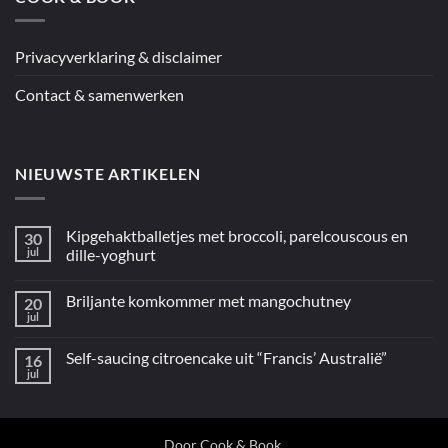
“5
ingrediënten
/
Mediterraan”
Privacyverklaring & disclaimer
Contact & samenwerken
NIEUWSTE ARTIKELEN
Kipgehaktballetjes met broccoli, parelcouscous en
30
jul
dille-yoghurt
Geen
reacties
Briljante komkommer met mangochutney
20
op
Kipgehaktballetjes
jul
Geen
met
reacties
broccoli,
op
parelcouscous
Self-saucing citroencake uit “Francis’ Australië”
16
Briljante
en
komkommer
jul
dille-
Geen
met
yoghurt
reacties
mangochutney
op
Self-
saucing
citroencake
Door
Cook & Book
.