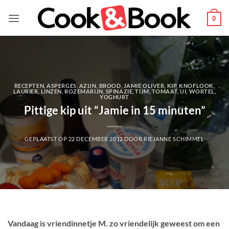
Ga
naar
0
inhoud
RECEPTEN
,
ASPERGES
,
AZIJN
,
BROOD
,
JAMIE OLIVER
,
KIP
,
KNOFLOOK
,
LAURIER
,
LINZEN
,
ROZEMARIJN
,
SPINAZIE
,
TIJM
,
TOMAAT
,
UI
,
WORTEL
,
YOGHURT
Pittige kip uit “Jamie in 15 minuten”
GEPLAATST OP
22 DECEMBER 2012
DOOR
RIEJANNE SCHIMMEL
Vandaag is vriendinnetje M. zo vriendelijk geweest om een