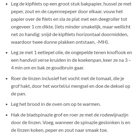
Leg de kipfilets op een groot stuk bakpapier, hussel ze met
peper, zout en de cayennepeper door elkaar, vouw het
papier over de filets en sla ze plat met een deegroller tot
ongeveer 1 cm dikte. (Iets minder smakelijk, maar wellicht
net zo handig: snijd de kipfilets horizontaal doormidden,
waardoor twee dunne plakken ontstaan, -MH).
Leg ze met 1 eetlepel olie, de ongepelde tenen knoflook en
een handvol verse kruiden in de koekenpan, keer ze na 3 –
4 min om en bak ze goudbruin gaar.
Roer de linzen inclusief het vocht met de tomaat, die je
grof hakt, door het wortel/ui mengsel en doe de deksel op
de pan.
Leg het brood in de oven om op te warmen.
Hak de bladspinazie grof en roer ze met de rodewijnazijn
door de linzen. Voeg, wanneer de spinazie geslonken is en
de linzen koken, peper en zout naar smaak toe.