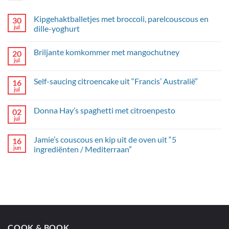
Kipgehaktballetjes met broccoli, parelcouscous en
30
jul
dille-yoghurt
Geen
reacties
Briljante komkommer met mangochutney
20
op
Kipgehaktballetjes
jul
Geen
met
reacties
broccoli,
op
parelcouscous
Self-saucing citroencake uit “Francis’ Australië”
16
Briljante
en
komkommer
jul
dille-
Geen
met
yoghurt
reacties
mangochutney
op
Donna Hay’s spaghetti met citroenpesto
02
Self-
saucing
jul
Geen
citroencake
reacties
uit
op
“Francis’
Jamie’s couscous en kip uit de oven uit “5
16
Donna
Australië”
Hay’s
jun
ingrediënten / Mediterraan”
spaghetti
Geen
met
reacties
citroenpesto
op
Jamie’s
couscous
en
kip
uit
de
oven
COOK & BOOK
uit