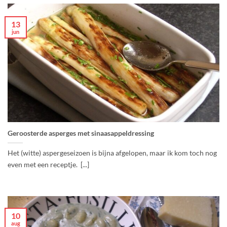
13
jun
Geroosterde asperges met sinaasappeldressing
Het (witte) aspergeseizoen is bijna afgelopen, maar ik kom toch nog
even met een receptje. [...]
10
aug