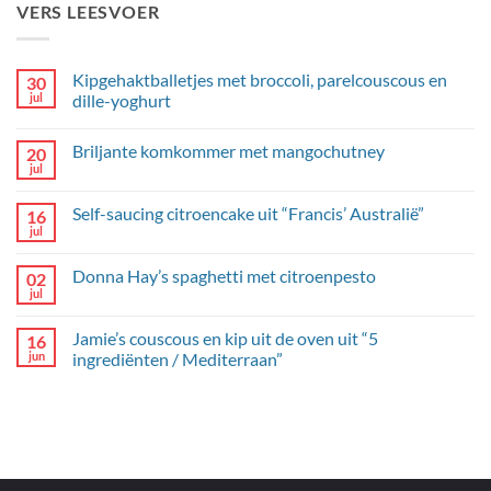
VERS LEESVOER
Kipgehaktballetjes met broccoli, parelcouscous en
30
jul
dille-yoghurt
Geen
reacties
Briljante komkommer met mangochutney
20
op
Kipgehaktballetjes
jul
Geen
met
reacties
broccoli,
op
parelcouscous
Self-saucing citroencake uit “Francis’ Australië”
16
Briljante
en
komkommer
jul
dille-
Geen
met
yoghurt
reacties
mangochutney
op
Donna Hay’s spaghetti met citroenpesto
02
Self-
saucing
jul
Geen
citroencake
reacties
uit
op
“Francis’
Jamie’s couscous en kip uit de oven uit “5
16
Donna
Australië”
Hay’s
jun
ingrediënten / Mediterraan”
spaghetti
Geen
met
reacties
citroenpesto
op
Jamie’s
couscous
en
kip
uit