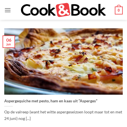
Ga
naar
0
inhoud
06
jun
Aspergequiche met pesto, ham en kaas uit “Asperges”
Op de valreep (want het witte aspergeseizoen loopt maar tot en met
24 juni) nog [...]