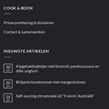
de
oven
COOK & BOOK
uit
“5
ingrediënten
/
Mediterraan”
Privacyverklaring & disclaimer
Contact & samenwerken
NIEUWSTE ARTIKELEN
Kipgehaktballetjes met broccoli, parelcouscous en
30
jul
dille-yoghurt
Geen
reacties
Briljante komkommer met mangochutney
20
op
Kipgehaktballetjes
jul
Geen
met
reacties
broccoli,
op
parelcouscous
Self-saucing citroencake uit “Francis’ Australië”
16
Briljante
en
komkommer
jul
dille-
Geen
met
yoghurt
reacties
mangochutney
op