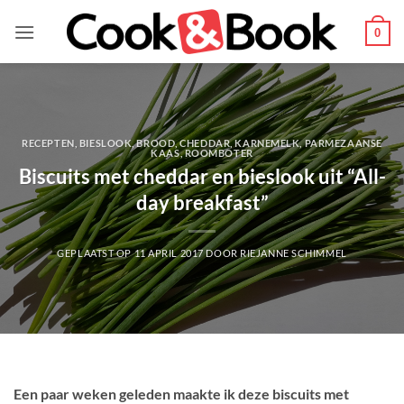
Ga
naar
0
inhoud
RECEPTEN
,
BIESLOOK
,
BROOD
,
CHEDDAR
,
KARNEMELK
,
PARMEZAANSE
KAAS
,
ROOMBOTER
Biscuits met cheddar en bieslook uit “All-
day breakfast”
GEPLAATST OP
11 APRIL 2017
DOOR
RIEJANNE SCHIMMEL
Een paar weken geleden maakte ik deze biscuits met