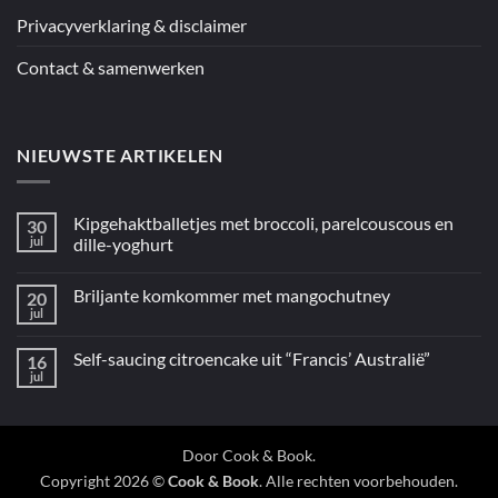
Mediterraan”
Privacyverklaring & disclaimer
Contact & samenwerken
NIEUWSTE ARTIKELEN
Kipgehaktballetjes met broccoli, parelcouscous en
30
jul
dille-yoghurt
Geen
reacties
Briljante komkommer met mangochutney
20
op
Kipgehaktballetjes
jul
Geen
met
reacties
broccoli,
op
parelcouscous
Self-saucing citroencake uit “Francis’ Australië”
16
Briljante
en
komkommer
jul
dille-
Geen
met
yoghurt
reacties
mangochutney
op
Self-
saucing
citroencake
Door
Cook & Book
.
uit
Copyright 2026 ©
Cook & Book
. Alle rechten voorbehouden.
“Francis’
Australië”