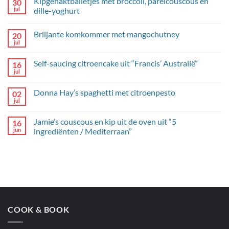
Kipgehaktballetjes met broccoli, parelcouscous en
30
jul
dille-yoghurt
Geen
reacties
Briljante komkommer met mangochutney
20
op
Kipgehaktballetjes
jul
Geen
met
reacties
broccoli,
op
parelcouscous
Self-saucing citroencake uit “Francis’ Australië”
16
Briljante
en
komkommer
jul
dille-
Geen
met
yoghurt
reacties
mangochutney
op
Donna Hay’s spaghetti met citroenpesto
02
Self-
saucing
jul
Geen
citroencake
reacties
uit
op
“Francis’
Jamie’s couscous en kip uit de oven uit “5
16
Donna
Australië”
Hay’s
jun
ingrediënten / Mediterraan”
spaghetti
Geen
met
reacties
citroenpesto
op
Jamie’s
couscous
en
kip
uit
de
oven
COOK & BOOK
uit
“5
ingrediënten
/