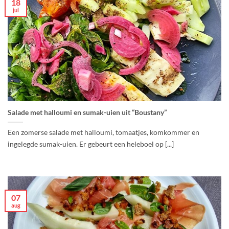
18
jul
Salade met halloumi en sumak-uien uit “Boustany”
Een zomerse salade met halloumi, tomaatjes, komkommer en
ingelegde sumak-uien. Er gebeurt een heleboel op [...]
07
aug