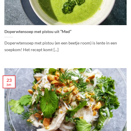
Doperwtensoep met pistou uit “Med”
Doperwtensoep met pistou (en een beetje room) is lente in een
soepkom! Het recept komt [...]
23
jun