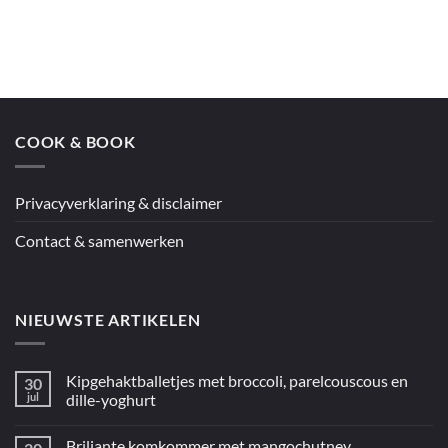
Geen
met
reacties
citroenpesto
op
Jamie’s
couscous
en
kip
uit
de
oven
COOK & BOOK
uit
“5
ingrediënten
/
Mediterraan”
Privacyverklaring & disclaimer
Contact & samenwerken
NIEUWSTE ARTIKELEN
Kipgehaktballetjes met broccoli, parelcouscous en
30
jul
dille-yoghurt
Geen
reacties
Briljante komkommer met mangochutney
op