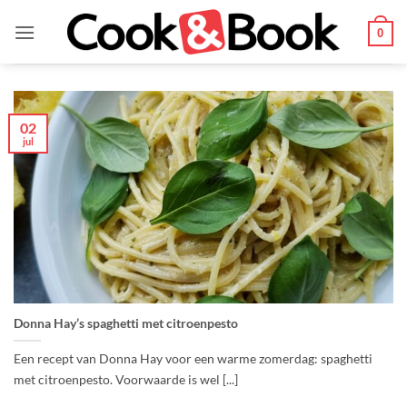
Ga
naar
0
inhoud
02
jul
Donna Hay’s spaghetti met citroenpesto
Een recept van Donna Hay voor een warme zomerdag: spaghetti
met citroenpesto. Voorwaarde is wel [...]