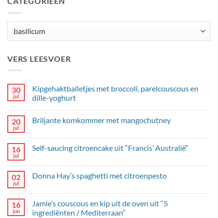
CATEGORIEËN
Categorieën
VERS LEESVOER
Kipgehaktballetjes met broccoli, parelcouscous en
30
jul
dille-yoghurt
Geen
reacties
Briljante komkommer met mangochutney
20
op
Kipgehaktballetjes
jul
Geen
met
reacties
broccoli,
op
parelcouscous
Self-saucing citroencake uit “Francis’ Australië”
16
Briljante
en
komkommer
jul
dille-
Geen
met
yoghurt
reacties
mangochutney
op
Donna Hay’s spaghetti met citroenpesto
02
Self-
saucing
jul
Geen
citroencake
reacties
uit
op
“Francis’
Jamie’s couscous en kip uit de oven uit “5
16
Donna
Australië”
Hay’s
jun
ingrediënten / Mediterraan”
spaghetti