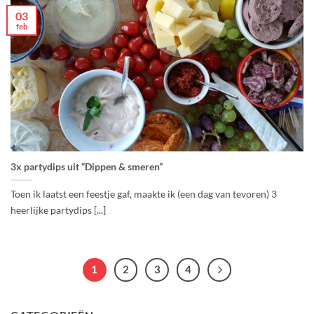
03
feb
3x partydips uit “Dippen & smeren”
Toen ik laatst een feestje gaf, maakte ik (een dag van tevoren) 3
heerlijke partydips [...]
1
2
3
4