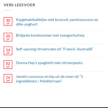
VERS LEESVOER
Kipgehaktballetjes met broccoli, parelcouscous en
30
jul
dille-yoghurt
Geen
reacties
Briljante komkommer met mangochutney
20
op
Kipgehaktballetjes
jul
Geen
met
reacties
broccoli,
op
parelcouscous
Self-saucing citroencake uit “Francis’ Australië”
16
Briljante
en
komkommer
jul
dille-
Geen
met
yoghurt
reacties
mangochutney
op
Donna Hay’s spaghetti met citroenpesto
02
Self-
saucing
jul
Geen
citroencake
reacties
uit
op
“Francis’
Jamie’s couscous en kip uit de oven uit “5
16
Donna
Australië”
Hay’s
jun
ingrediënten / Mediterraan”
spaghetti
Geen
met
reacties
citroenpesto
op
Jamie’s
couscous
en
kip
uit