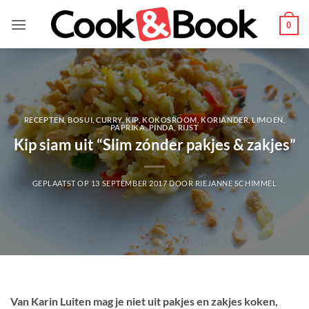
Ga
naar
0
inhoud
RECEPTEN
,
BOSUI
,
CURRY
,
KIP
,
KOKOSROOM
,
KORIANDER
,
LIMOEN
,
PAPRIKA
,
PINDA
,
RIJST
Kip siam uit “Slim zónder pakjes & zakjes”
GEPLAATST OP
13 SEPTEMBER 2017
DOOR
RIEJANNE SCHIMMEL
Van Karin Luiten mag je niet uit pakjes en zakjes koken,