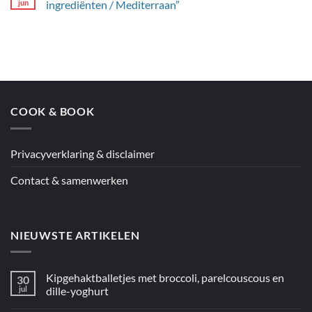
Hay’s
jun
ingrediënten / Mediterraan”
spaghetti
Geen
met
reacties
citroenpesto
op
Jamie’s
couscous
en
kip
uit
de
oven
COOK & BOOK
uit
“5
ingrediënten
/
Mediterraan”
Privacyverklaring & disclaimer
Contact & samenwerken
NIEUWSTE ARTIKELEN
Kipgehaktballetjes met broccoli, parelcouscous en
30
jul
dille-yoghurt
Geen