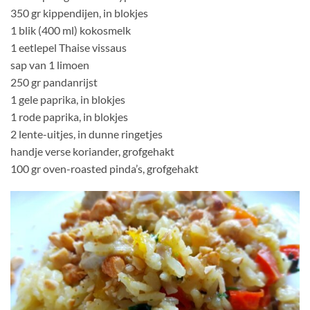
350 gr kippendijen, in blokjes
1 blik (400 ml) kokosmelk
1 eetlepel Thaise vissaus
sap van 1 limoen
250 gr pandanrijst
1 gele paprika, in blokjes
1 rode paprika, in blokjes
2 lente-uitjes, in dunne ringetjes
handje verse koriander, grofgehakt
100 gr oven-roasted pinda’s, grofgehakt