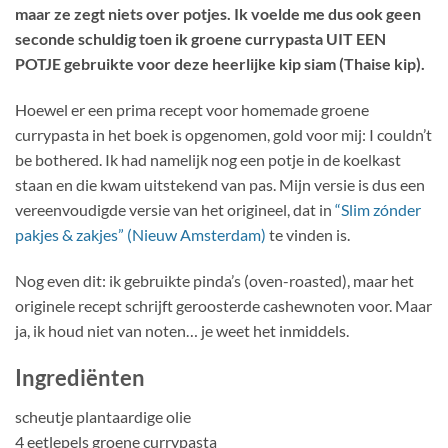
maar ze zegt niets over potjes. Ik voelde me dus ook geen
seconde schuldig toen ik groene currypasta UIT EEN
POTJE gebruikte voor deze heerlijke kip siam (Thaise kip).
Hoewel er een prima recept voor homemade groene
currypasta in het boek is opgenomen, gold voor mij: I couldn’t
be bothered. Ik had namelijk nog een potje in de koelkast
staan en die kwam uitstekend van pas. Mijn versie is dus een
vereenvoudigde versie van het origineel, dat in
“Slim zónder
pakjes & zakjes” (Nieuw Amsterdam)
te vinden is.
Nog even dit: ik gebruikte pinda’s (oven-roasted), maar het
originele recept schrijft geroosterde cashewnoten voor. Maar
ja, ik houd niet van noten… je weet het inmiddels.
Ingrediënten
scheutje plantaardige olie
4 eetlepels groene currypasta