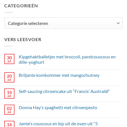
CATEGORIEËN
Categorieën
VERS LEESVOER
Kipgehaktballetjes met broccoli, parelcouscous en
30
jul
dille-yoghurt
Geen
reacties
Briljante komkommer met mangochutney
20
op
Kipgehaktballetjes
jul
Geen
met
reacties
broccoli,
op
parelcouscous
Self-saucing citroencake uit “Francis’ Australië”
16
Briljante
en
komkommer
jul
dille-
Geen
met
yoghurt
reacties
mangochutney
op
Donna Hay’s spaghetti met citroenpesto
02
Self-
saucing
jul
Geen
citroencake
reacties
uit
op
“Francis’
Jamie’s couscous en kip uit de oven uit “5
16
Donna
Australië”