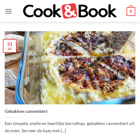
Ga
naar
0
inhoud
31
jul
Gebakken camembert
Een simpele, snelle en heerlijke borrelhap: gebakken camembert uit
de oven. Serveer de kaas met [...]