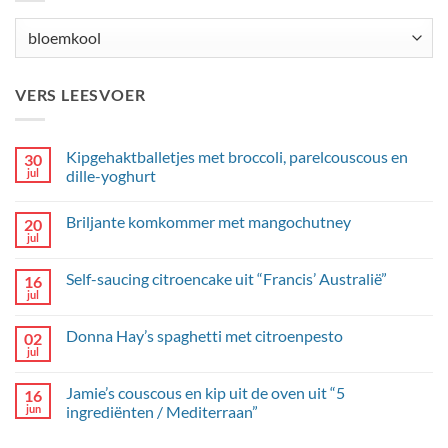
Categorieën
VERS LEESVOER
Kipgehaktballetjes met broccoli, parelcouscous en
30
jul
dille-yoghurt
Geen
reacties
Briljante komkommer met mangochutney
20
op
Kipgehaktballetjes
jul
Geen
met
reacties
broccoli,
op
parelcouscous
Self-saucing citroencake uit “Francis’ Australië”
16
Briljante
en
komkommer
jul
dille-
Geen
met
yoghurt
reacties
mangochutney
op
Donna Hay’s spaghetti met citroenpesto
02
Self-
saucing
jul
Geen
citroencake
reacties
uit
op
“Francis’
Jamie’s couscous en kip uit de oven uit “5
16
Donna
Australië”
Hay’s
jun
ingrediënten / Mediterraan”
spaghetti
Geen
met
reacties
citroenpesto