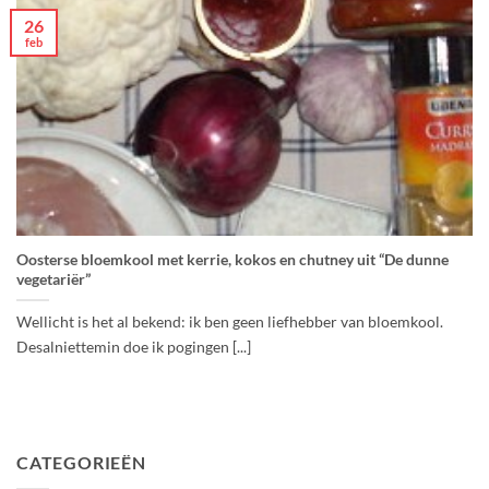
26
feb
Oosterse bloemkool met kerrie, kokos en chutney uit “De dunne
vegetariër”
Wellicht is het al bekend: ik ben geen liefhebber van bloemkool.
Desalniettemin doe ik pogingen [...]
CATEGORIEËN