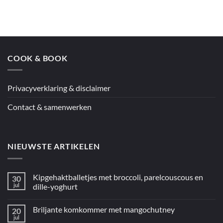
op
Jamie’s
couscous
en
kip
uit
de
oven
COOK & BOOK
uit
“5
ingrediënten
/
Mediterraan”
Privacyverklaring & disclaimer
Contact & samenwerken
NIEUWSTE ARTIKELEN
Kipgehaktballetjes met broccoli, parelcouscous en
30
jul
dille-yoghurt
Geen
reacties
Briljante komkommer met mangochutney
20
op
Kipgehaktballetjes
jul
Geen
met