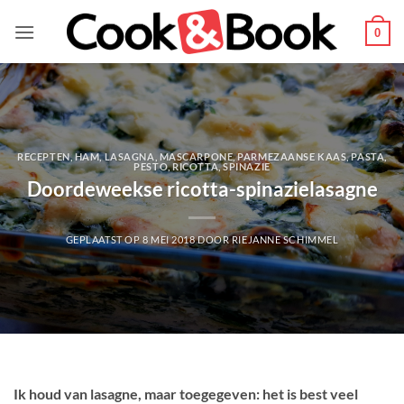
Ga
naar
0
inhoud
RECEPTEN
,
HAM
,
LASAGNA
,
MASCARPONE
,
PARMEZAANSE KAAS
,
PASTA
,
PESTO
,
RICOTTA
,
SPINAZIE
Doordeweekse ricotta-spinazielasagne
GEPLAATST OP
8 MEI 2018
DOOR
RIEJANNE SCHIMMEL
Ik houd van lasagne, maar toegegeven: het is best veel