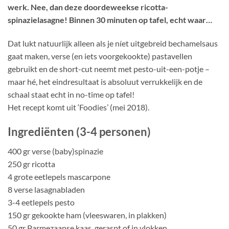
werk. Nee, dan deze doordeweekse ricotta-
spinazielasagne! Binnen 30 minuten op tafel, echt waar…
Dat lukt natuurlijk alleen als je níet uitgebreid bechamelsaus
gaat maken, verse (en iets voorgekookte) pastavellen
gebruikt en de short-cut neemt met pesto-uit-een-potje –
maar hé, het eindresultaat is absoluut verrukkelijk en de
schaal staat echt in no-time op tafel!
Het recept komt uit ‘Foodies’ (mei 2018).
Ingrediënten (3-4 personen)
400 gr verse (baby)spinazie
250 gr ricotta
4 grote eetlepels mascarpone
8 verse lasagnabladen
3-4 eetlepels pesto
150 gr gekookte ham (vleeswaren, in plakken)
50 gr Parmezaanse kaas, geraspt of in vlokken