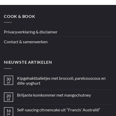
kip
uit
de
oven
COOK & BOOK
uit
“5
ingrediënten
/
Mediterraan”
Privacyverklaring & disclaimer
Contact & samenwerken
NIEUWSTE ARTIKELEN
Kipgehaktballetjes met broccoli, parelcouscous en
30
jul
dille-yoghurt
Geen
reacties
Briljante komkommer met mangochutney
20
op
Kipgehaktballetjes
jul
Geen
met
reacties
broccoli,
op
parelcouscous
Self-saucing citroencake uit “Francis’ Australië”
16
Briljante
en
komkommer
jul
dille-
Geen