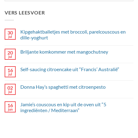
VERS LEESVOER
Kipgehaktballetjes met broccoli, parelcouscous en
30
jul
dille-yoghurt
Geen
reacties
Briljante komkommer met mangochutney
20
op
Kipgehaktballetjes
jul
Geen
met
reacties
broccoli,
op
parelcouscous
Self-saucing citroencake uit “Francis’ Australië”
16
Briljante
en
komkommer
jul
dille-
Geen
met
yoghurt
reacties
mangochutney
op
Donna Hay’s spaghetti met citroenpesto
02
Self-
saucing
jul
Geen
citroencake
reacties
uit
op
“Francis’
Jamie’s couscous en kip uit de oven uit “5
16
Donna
Australië”
Hay’s
jun
ingrediënten / Mediterraan”
spaghetti
Geen
met
reacties
citroenpesto
op
Jamie’s
couscous
en