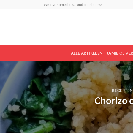
Ga
We love homechefs... and cookbooks!
naar
inhoud
ALLE ARTIKELEN
JAMIE OLIVE
RECEPTEN
Chorizo c