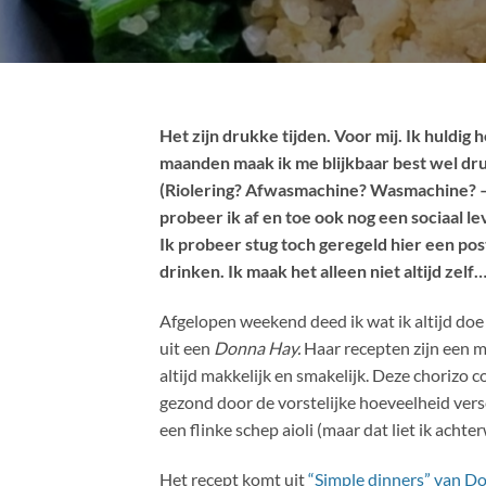
Het zijn drukke tijden. Voor mij. Ik huldig h
maanden maak ik me blijkbaar best wel dru
(Riolering? Afwasmachine? Wasmachine? – al
probeer ik af en toe ook nog een sociaal le
Ik probeer stug toch geregeld hier een post
drinken. Ik maak het alleen niet altijd zelf
Afgelopen weekend deed ik wat ik altijd doe al
uit een
Donna Hay.
Haar recepten zijn een m
altijd makkelijk en smakelijk. Deze chorizo c
gezond door de vorstelijke hoeveelheid vers
een flinke schep aioli (maar dat liet ik achte
Het recept komt uit
“Simple dinners” van D