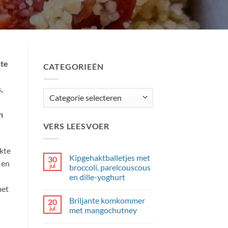
ste
CATEGORIEËN
,
Categorieën
n
VERS LEESVOER
okte
Kipgehaktballetjes met
30
 en
jul
broccoli, parelcouscous
en dille-yoghurt
met
Geen
reacties
Briljante komkommer
20
op
Kipgehaktballetjes
jul
met mangochutney
met
broccoli,
Geen
parelcouscous
reacties