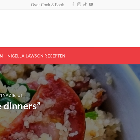
Over Cook & Book
EN
NIGELLA LAWSON RECEPTEN
PINAZIE
,
UI
e dinners”