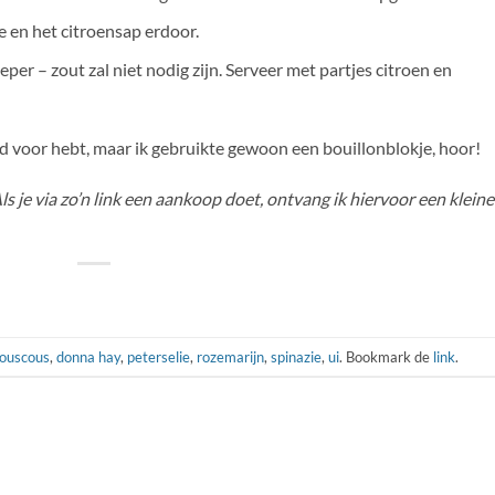
ie en het citroensap erdoor.
r – zout zal niet nodig zijn. Serveer met partjes citroen en
tijd voor hebt, maar ik gebruikte gewoon een bouillonblokje, hoor!
 Als je via zo’n link een aankoop doet, ontvang ik hiervoor een kleine
ouscous
,
donna hay
,
peterselie
,
rozemarijn
,
spinazie
,
ui
. Bookmark de
link
.