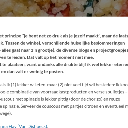
et principe “je bent net zo druk als je jezelf maakt”, maar de laat
k. Tussen de winkel, verschillende huiselijke beslommeringen
les gaat naar z’n grootje), de diverse blogs en projectgroepjes
ven te leiden. Dat valt op het moment niet mee.
 te plaatsen, want ondanks alle drukte blijf ik wel lekker eten e
… en dan valt er weinig te posten.
s ik (1) lekker wil eten, maar (2) niet veel tijd wil besteden: ik ko
ooie combinatie van voorraadkastproducten en verse spulletjes –
ouscous met spinazie is lekker pittig (door de chorizo) en reuze
e spinazie. Serveer de couscous met partjes citroen en eventueel 
rwege).
onna Hay (Van Dishoeck)
.