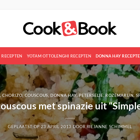
R RECEPTEN
YOTAM OTTOLENGHI RECEPTEN
DONNA HAY RECEPT
,
CHORIZO
,
COUSCOUS
,
DONNA HAY
,
PETERSELIE
,
ROZEMARIJN
,
S
ouscous met spinazie uit “Simpl
GEPLAATST OP
23 APRIL 2013
DOOR
RIEJANNE SCHIMMEL