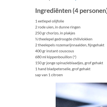
Ingrediënten (4 personen
1 eetlepel olijfolie
2 rode uien, in dunne ringen
250 gr chorizo, in plakjes
½ theelepel gedroogde chilivlokken
2 theelepels rozemarijnnaalden, fijngehakt
400 gr instant couscous
680 ml kippenbouillon (*)
150 gr jonge spinazieblaadjes, grof gehakt
1 hand bladpeterselie, grof gehakt
sap van 1 citroen