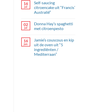
Self-saucing
16
en
op
dille-
Briljante
jul
citroencake uit “Francis’
yoghurt
komkommer
Australië”
met
mangochutney
Geen
reacties
Donna Hay’s spaghetti
02
op
Self-
jul
met citroenpesto
saucing
citroencake
Geen
uit
reacties
Jamie’s couscous en kip
16
“Francis’
op
Australië”
Donna
jun
uit de oven uit “5
Hay’s
ingrediënten /
spaghetti
met
Mediterraan”
citroenpesto
Geen
reacties
op
Jamie’s
couscous
en
kip
uit
de
oven
uit
“5
ingrediënten
/
Mediterraan”