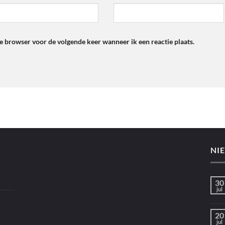
ze browser voor de volgende keer wanneer ik een reactie plaats.
NI
30
jul
20
jul