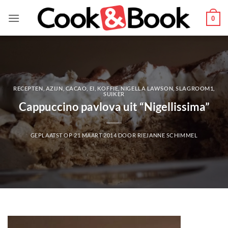
Ga
naar
0
inhoud
RECEPTEN
,
AZIJN
,
CACAO
,
EI
,
KOFFIE
,
NIGELLA LAWSON
,
SLAGROOM1
,
SUIKER
Cappuccino pavlova uit “Nigellissima”
GEPLAATST OP
21 MAART 2014
DOOR
RIEJANNE SCHIMMEL