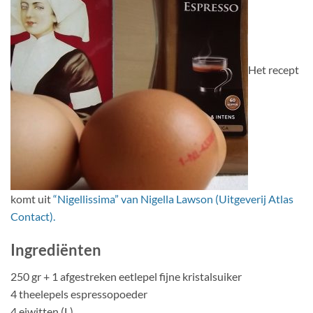
Het recept
komt uit
“Nigellissima” van Nigella Lawson (Uitgeverij Atlas
Contact).
Ingrediënten
250 gr + 1 afgestreken eetlepel fijne kristalsuiker
4 theelepels espressopoeder
4 eiwitten (L)