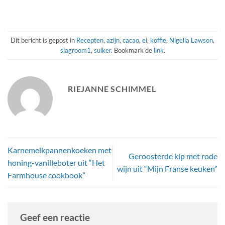
Dit bericht is gepost in
Recepten
,
azijn
,
cacao
,
ei
,
koffie
,
Nigella Lawson
,
slagroom1
,
suiker
. Bookmark de
link
.
RIEJANNE SCHIMMEL
Karnemelkpannenkoeken met
Geroosterde kip met rode
honing-vanilleboter uit “Het
wijn uit “Mijn Franse keuken”
Farmhouse cookbook”
Geef een reactie