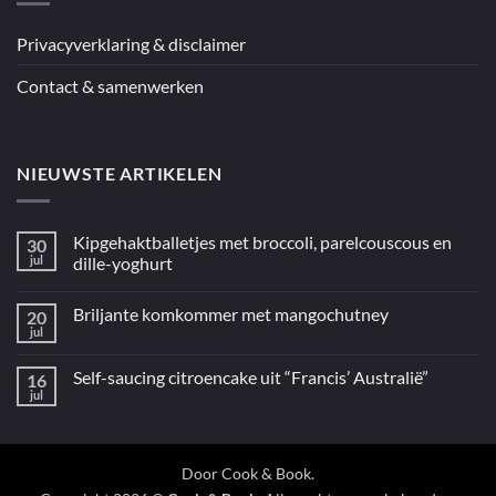
ingrediënten
/
Mediterraan”
Privacyverklaring & disclaimer
Contact & samenwerken
NIEUWSTE ARTIKELEN
Kipgehaktballetjes met broccoli, parelcouscous en
30
jul
dille-yoghurt
Geen
reacties
Briljante komkommer met mangochutney
20
op
Kipgehaktballetjes
jul
Geen
met
reacties
broccoli,
op
parelcouscous
Self-saucing citroencake uit “Francis’ Australië”
16
Briljante
en
komkommer
jul
dille-
Geen
met
yoghurt
reacties
mangochutney
op
Self-
saucing
citroencake
Door
Cook & Book
.
uit