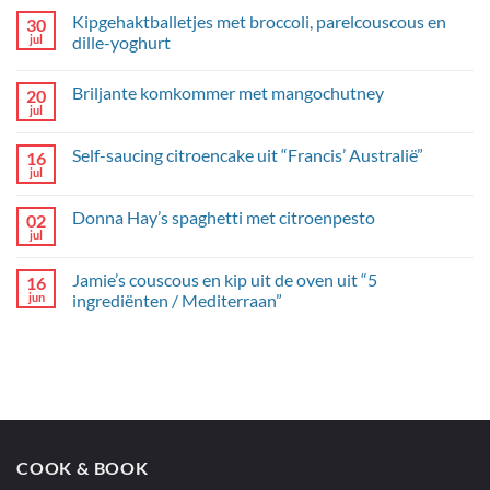
Kipgehaktballetjes met broccoli, parelcouscous en
30
jul
dille-yoghurt
Geen
reacties
Briljante komkommer met mangochutney
20
op
Kipgehaktballetjes
jul
Geen
met
reacties
broccoli,
op
parelcouscous
Self-saucing citroencake uit “Francis’ Australië”
16
Briljante
en
komkommer
jul
dille-
Geen
met
yoghurt
reacties
mangochutney
op
Donna Hay’s spaghetti met citroenpesto
02
Self-
saucing
jul
Geen
citroencake
reacties
uit
op
“Francis’
Jamie’s couscous en kip uit de oven uit “5
16
Donna
Australië”
Hay’s
jun
ingrediënten / Mediterraan”
spaghetti
Geen
met
reacties
citroenpesto
op
Jamie’s
couscous
en
kip
uit
de
oven
COOK & BOOK
uit
“5