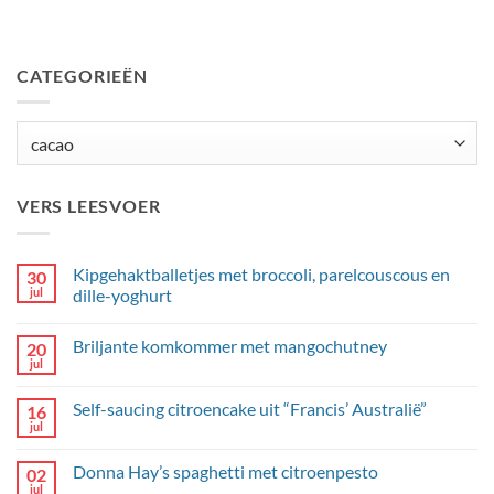
CATEGORIEËN
Categorieën
VERS LEESVOER
Kipgehaktballetjes met broccoli, parelcouscous en
30
jul
dille-yoghurt
Geen
reacties
Briljante komkommer met mangochutney
20
op
Kipgehaktballetjes
jul
Geen
met
reacties
broccoli,
op
parelcouscous
Self-saucing citroencake uit “Francis’ Australië”
16
Briljante
en
komkommer
jul
dille-
Geen
met
yoghurt
reacties
mangochutney
op
Donna Hay’s spaghetti met citroenpesto
02
Self-
saucing
jul