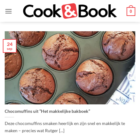
Ga
naar
0
inhoud
24
sep
Chocomuffins uit “Het makkelijke bakboek”
Deze chocomuffins smaken heerlijk en zijn snel en makkelijk te
maken – precies wat Rutger [...]