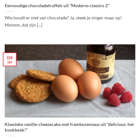
Eenvoudige chocoladetruffels uit “Moderns classics 2”
Wie houdt er niet van chocolade? Ja, steek je vinger maar op!
Mmmm, dat zijn [...]
04
okt
Klassieke vanille-cheesecake met frambozensaus uit “delicious. het
kookboek!”