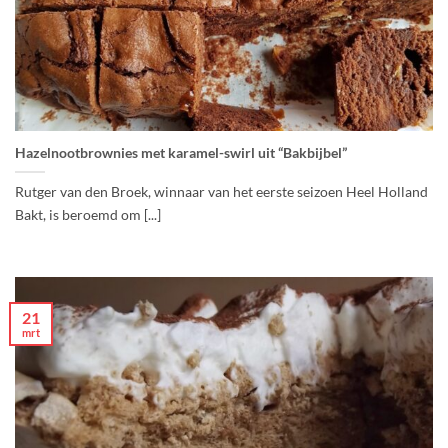
Hazelnootbrownies met karamel-swirl uit “Bakbijbel”
Rutger van den Broek, winnaar van het eerste seizoen Heel Holland
Bakt, is beroemd om [...]
21
mrt