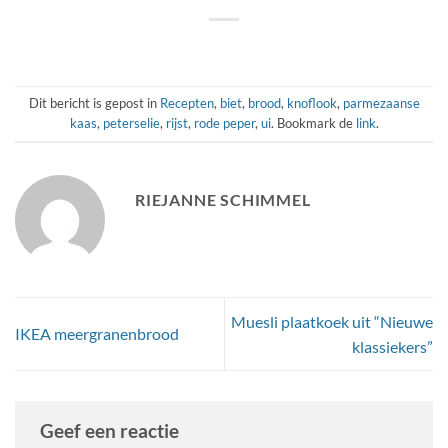
Dit bericht is gepost in
Recepten
,
biet
,
brood
,
knoflook
,
parmezaanse
kaas
,
peterselie
,
rijst
,
rode peper
,
ui
. Bookmark de
link
.
RIEJANNE SCHIMMEL
Muesli plaatkoek uit “Nieuwe
IKEA meergranenbrood
klassiekers”
Geef een reactie