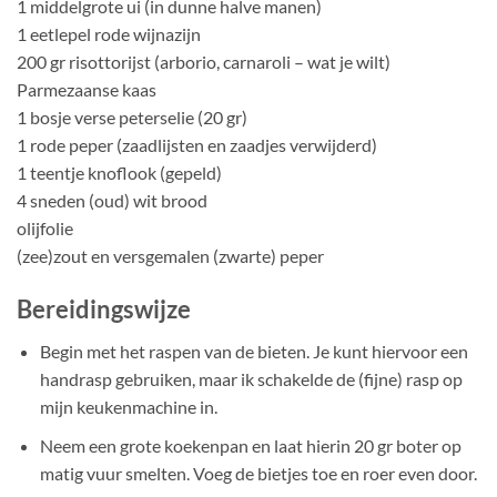
1 middelgrote ui (in dunne halve manen)
1 eetlepel rode wijnazijn
200 gr risottorijst (arborio, carnaroli – wat je wilt)
Parmezaanse kaas
1 bosje verse peterselie (20 gr)
1 rode peper (zaadlijsten en zaadjes verwijderd)
1 teentje knoflook (gepeld)
4 sneden (oud) wit brood
olijfolie
(zee)zout en versgemalen (zwarte) peper
Bereidingswijze
Begin met het raspen van de bieten. Je kunt hiervoor een
handrasp gebruiken, maar ik schakelde de (fijne) rasp op
mijn keukenmachine in.
Neem een grote koekenpan en laat hierin 20 gr boter op
matig vuur smelten. Voeg de bietjes toe en roer even door.