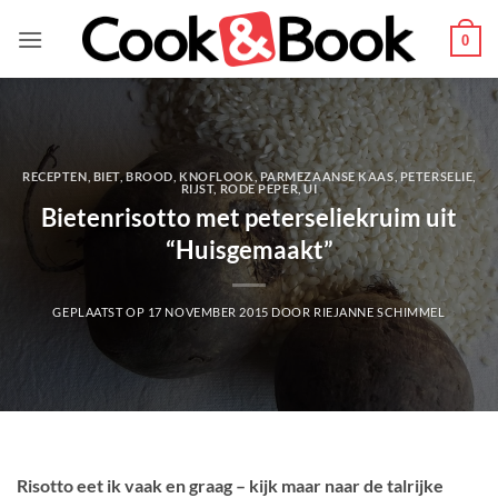
Ga
naar
0
inhoud
RECEPTEN
,
BIET
,
BROOD
,
KNOFLOOK
,
PARMEZAANSE KAAS
,
PETERSELIE
,
RIJST
,
RODE PEPER
,
UI
Bietenrisotto met peterseliekruim uit
“Huisgemaakt”
GEPLAATST OP
17 NOVEMBER 2015
DOOR
RIEJANNE SCHIMMEL
Risotto eet ik vaak en graag – kijk maar naar de talrijke