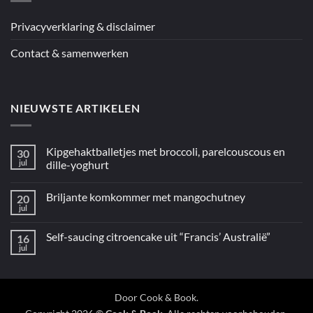
ingrediënten
/
Mediterraan”
Privacyverklaring & disclaimer
Contact & samenwerken
NIEUWSTE ARTIKELEN
Kipgehaktballetjes met broccoli, parelcouscous en
30
jul
dille-yoghurt
Geen
reacties
Briljante komkommer met mangochutney
20
op
Kipgehaktballetjes
jul
Geen
met
reacties
broccoli,
op
parelcouscous
Self-saucing citroencake uit “Francis’ Australië”
16
Briljante
en
komkommer
jul
dille-
Geen
met
yoghurt
reacties
mangochutney
op
Self-
saucing
citroencake
Door
Cook & Book
.
uit