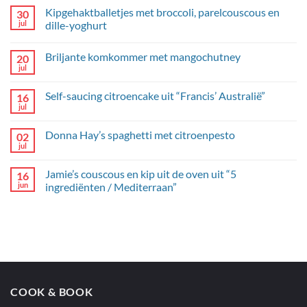
Kipgehaktballetjes met broccoli, parelcouscous en
30
jul
dille-yoghurt
Geen
reacties
Briljante komkommer met mangochutney
20
op
Kipgehaktballetjes
jul
Geen
met
reacties
broccoli,
op
parelcouscous
Self-saucing citroencake uit “Francis’ Australië”
16
Briljante
en
komkommer
jul
dille-
Geen
met
yoghurt
reacties
mangochutney
op
Donna Hay’s spaghetti met citroenpesto
02
Self-
saucing
jul
Geen
citroencake
reacties
uit
op
“Francis’
Jamie’s couscous en kip uit de oven uit “5
16
Donna
Australië”
Hay’s
jun
ingrediënten / Mediterraan”
spaghetti
Geen
met
reacties
citroenpesto
op
Jamie’s
couscous
en
kip
uit
de
oven
COOK & BOOK
uit
“5