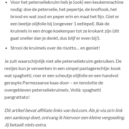
Voor het peterseliekruim heb je (ook) een keukenmachine
nodig: doe de peterselie, het pepertje, de knoflook, het
brood en wat zout en peper erin en maal het fijn. Giet er
een beetje olijfolie bij (ongeveer 1 eetlepel). Bak de
kruimels in een droge koekenpan tot ze krokant zijn (dit
gaat sneller dan je denkt, dus blijf er even bij!).
Strooi de kruimels over de risotto… en geniet!
Je zult waarschijnlijk niet alle peterseliekruim gebruiken. De
restjes kun je verwerken in een simpel pastagerechtje: kook
wat spaghetti, roer er een scheutje olijfolie en een handvol
geraspte Parmezaanse kaas door – en tenslotte de
overgebleven peterseliekruimels. Voilà: spaghetti
pangrattato!
Dit artikel bevat affiliate links van bol.com. Als je via zo’n link
een aankoop doet, ontvang ik hiervoor een kleine vergoeding.
Jij betaalt niets extra.