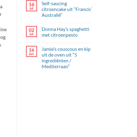
Self-saucing
16
en
op
ia
dille-
Briljante
jul
citroencake uit “Francis’
yoghurt
komkommer
r
Australië”
met
mangochutney
Geen
reacties
Donna Hay’s spaghetti
line
02
op
Self-
jul
met citroenpesto
oog
saucing
citroencake
Geen
s
uit
reacties
Jamie’s couscous en kip
16
“Francis’
op
Australië”
Donna
jun
uit de oven uit “5
Hay’s
ingrediënten /
spaghetti
met
Mediterraan”
citroenpesto
Geen
reacties
op
Jamie’s
couscous
en
kip
uit
de
oven
uit
“5
ingrediënten
/
Mediterraan”