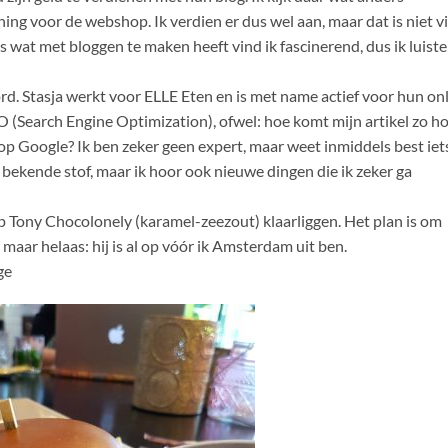
ning voor de webshop. Ik verdien er dus wel aan, maar dat is niet v
 wat met bloggen te maken heeft vind ik fascinerend, dus ik luiste
rd. Stasja werkt voor ELLE Eten en is met name actief voor hun on
O (Search Engine Optimization), ofwel: hoe komt mijn artikel zo h
n op Google? Ik ben zeker geen expert, maar weet inmiddels best iet
 bekende stof, maar ik hoor ook nieuwe dingen die ik zeker ga
ep Tony Chocolonely (karamel-zeezout) klaarliggen. Het plan is om
 maar helaas: hij is al op vóór ik Amsterdam uit ben.
ge