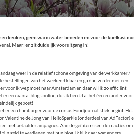
 geen keuken, geen warm water beneden en voor de koelkast mo
eral. Maar: er zit duidelijk vooruitgang in!
 vandaag weer in de relatief schone omgeving van de werkkamer /
lle bestellingen van het weekend klaar en ga dan verder met een
ver voor ik weg moet naar Amsterdam en daar wil ik zo efficiënt
r een aantal blogs online, dus ik bereid al het één en ander voor
indelijk gepost!
 eet er een hamburger voor de cursus Foodjournalistiek begint. Het
or Valentine de Jong van HelloSparkle (onderdeel van AdFactor) 
teunen met betaalde campagnes. Aan de geïnteresseerde reacties om
 zijn geld te verdienen met hun blog. Ik kijk daar wat anders