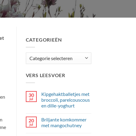
et
CATEGORIEËN
Categorieën
VERS LEESVOER
Kipgehaktballetjes met
30
 en
jul
broccoli, parelcouscous
en dille-yoghurt
Geen
reacties
Briljante komkommer
en
20
op
Kipgehaktballetjes
jul
met mangochutney
 me
met
broccoli,
Geen
parelcouscous
reacties