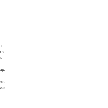
en
rie
n:
ap,
 zou
sse