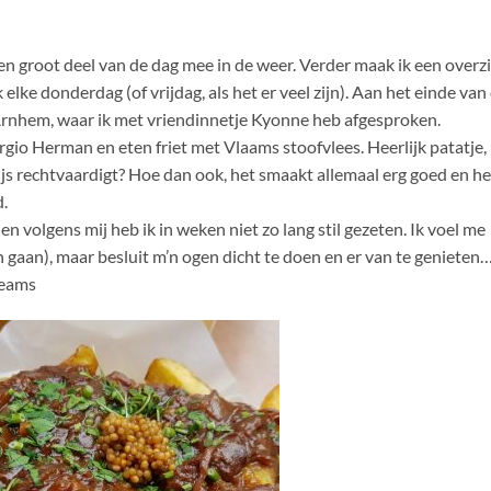
en groot deel van de dag mee in de weer. Verder maak ik een overz
lke donderdag (of vrijdag, als het er veel zijn). Aan het einde van
 Arnhem, waar ik met vriendinnetje Kyonne heb afgesproken.
rgio Herman en eten friet met Vlaams stoofvlees. Heerlijk patatje,
rijs rechtvaardigt? Hoe dan ook, het smaakt allemaal erg goed en he
d.
 en volgens mij heb ik in weken niet zo lang stil gezeten. Ik voel me
n gaan), maar besluit m’n ogen dicht te doen en er van te genieten
reams