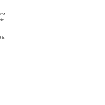
icht
 de
t is
…