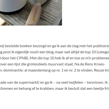
ij bestelde boeken bezorgd en ga ik aan de slag met het publicer
post ik eigenlijk nooit een blog, maar wel altijd de top 10 (catego
 door het CPNB). Met die top 10 heb ik af en toe zo m’n probleme
over een lijst die grotendeels muurvast staat. Na de Rens Kroes-
dominantie: al maandenlang op nr. 1 en nr. 2 te vinden. Reuze kn
lade van de supermarkt) en ga ik – na veel twijfelen – tennissen. Ik
limmen en behang af te krabben, maar ik besluit dat een beetje fri