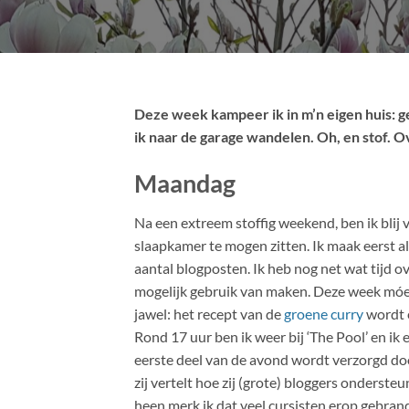
Deze week kampeer ik in m’n eigen huis:
ik naar de garage wandelen. Oh, en stof. Ov
Maandag
Na een extreem stoffig weekend, ben ik blij
slaapkamer te mogen zitten. Ik maak eerst a
aantal blogposten. Ik heb nog net wat tijd o
mogelijk gebruik van maken. Deze week móet e
jawel: het recept van de
groene curry
wordt e
Rond 17 uur ben ik weer bij ‘The Pool’ en ik
eerste deel van de avond wordt verzorgd do
zij vertelt hoe zij (grote) bloggers onders
heen merk ik dat veel cursisten erop gebrand