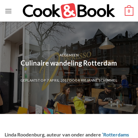
Ga
naar
0
inhoud
ALGEMEEN
Culinaire wandeling Rotterdam
GEPLAATST OP
7 APRIL 2017
DOOR
RIEJANNE SCHIMMEL
Linda Roodenburg, auteur van onder andere
‘Rotterdams