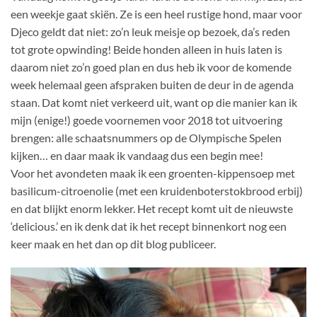
een weekje gaat skiën. Ze is een heel rustige hond, maar voor
Djeco geldt dat niet: zo’n leuk meisje op bezoek, da’s reden
tot grote opwinding! Beide honden alleen in huis laten is
daarom niet zo’n goed plan en dus heb ik voor de komende
week helemaal geen afspraken buiten de deur in de agenda
staan. Dat komt niet verkeerd uit, want op die manier kan ik
mijn (enige!) goede voornemen voor 2018 tot uitvoering
brengen: alle schaatsnummers op de Olympische Spelen
kijken… en daar maak ik vandaag dus een begin mee!
Voor het avondeten maak ik een groenten-kippensoep met
basilicum-citroenolie (met een kruidenboterstokbrood erbij)
en dat blijkt enorm lekker. Het recept komt uit de nieuwste
‘delicious.’ en ik denk dat ik het recept binnenkort nog een
keer maak en het dan op dit blog publiceer.