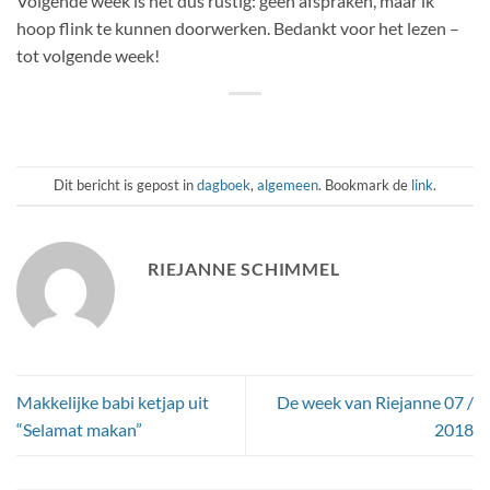
Volgende week is het dus rustig: geen afspraken, maar ik
hoop flink te kunnen doorwerken. Bedankt voor het lezen –
tot volgende week!
Dit bericht is gepost in
dagboek
,
algemeen
. Bookmark de
link
.
RIEJANNE SCHIMMEL
Makkelijke babi ketjap uit
De week van Riejanne 07 /
“Selamat makan”
2018