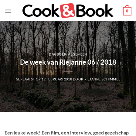
Ga
naar
0
inhoud
DAGBOEK
,
ALGEMEEN
De week van Riejanne 06 / 2018
GEPLAATST OP
12 FEBRUARI 2018
DOOR
RIEJANNE SCHIMMEL
Een leuke week! Een film, een interview, goed gezelschap