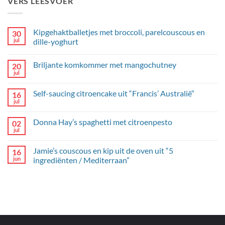
VERS LEESVOER
Kipgehaktballetjes met broccoli, parelcouscous en
30
jul
dille-yoghurt
Geen
reacties
Briljante komkommer met mangochutney
20
op
Kipgehaktballetjes
jul
Geen
met
reacties
broccoli,
op
parelcouscous
Self-saucing citroencake uit “Francis’ Australië”
16
Briljante
en
komkommer
jul
dille-
Geen
met
yoghurt
reacties
mangochutney
op
Donna Hay’s spaghetti met citroenpesto
02
Self-
saucing
jul
Geen
citroencake
reacties
uit
op
“Francis’
Jamie’s couscous en kip uit de oven uit “5
16
Donna
Australië”
Hay’s
jun
ingrediënten / Mediterraan”
spaghetti
Geen
met
reacties
citroenpesto
op
Jamie’s
couscous
en
kip
uit
de