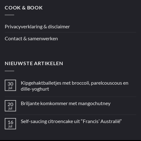
oven
COOK & BOOK
uit
“5
ingrediënten
/
Mediterraan”
Privacyverklaring & disclaimer
Contact & samenwerken
NIEUWSTE ARTIKELEN
Kipgehaktballetjes met broccoli, parelcouscous en
30
jul
dille-yoghurt
Geen
reacties
Briljante komkommer met mangochutney
20
op
Kipgehaktballetjes
jul
Geen
met
reacties
broccoli,
op
parelcouscous
Self-saucing citroencake uit “Francis’ Australië”
16
Briljante
en
komkommer
jul
dille-
Geen
met
yoghurt
reacties
mangochutney
op
Self-