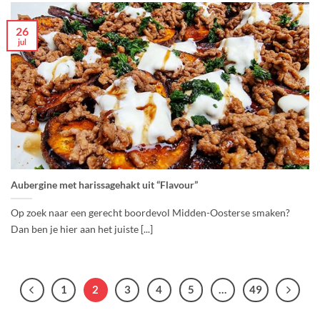
26
jul
Aubergine met harissagehakt uit “Flavour”
Op zoek naar een gerecht boordevol Midden-Oosterse smaken?
Dan ben je hier aan het juiste [...]
1
2
3
4
5
…
49