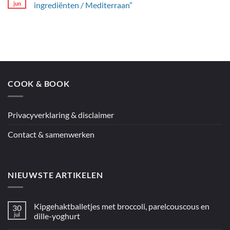
Australië”
Hay’s
jun
ingrediënten / Mediterraan”
spaghetti
Geen
met
reacties
citroenpesto
op
Jamie’s
couscous
en
kip
uit
de
oven
COOK & BOOK
uit
“5
ingrediënten
/
Mediterraan”
Privacyverklaring & disclaimer
Contact & samenwerken
NIEUWSTE ARTIKELEN
Kipgehaktballetjes met broccoli, parelcouscous en
30
jul
dille-yoghurt
Geen