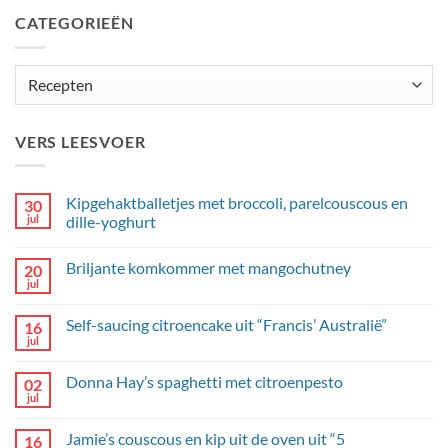
CATEGORIEËN
Categorieën
VERS LEESVOER
Kipgehaktballetjes met broccoli, parelcouscous en
30
jul
dille-yoghurt
Geen
reacties
Briljante komkommer met mangochutney
20
op
Kipgehaktballetjes
jul
Geen
met
reacties
broccoli,
op
parelcouscous
Self-saucing citroencake uit “Francis’ Australië”
16
Briljante
en
komkommer
jul
dille-
Geen
met
yoghurt
reacties
mangochutney
op
Donna Hay’s spaghetti met citroenpesto
02
Self-
saucing
jul
Geen
citroencake
reacties
uit
op
“Francis’
Jamie’s couscous en kip uit de oven uit “5
16
Donna