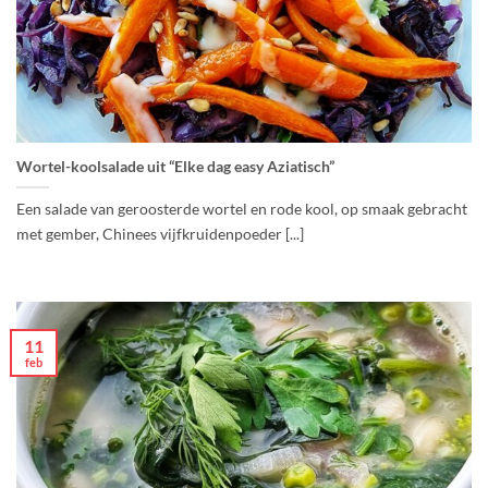
Wortel-koolsalade uit “Elke dag easy Aziatisch”
Een salade van geroosterde wortel en rode kool, op smaak gebracht
met gember, Chinees vijfkruidenpoeder [...]
11
feb