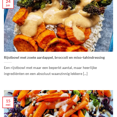
24
jun
Rijstbowl met zoete aardappel, broccoli en miso-tahindressing
Een rijstbowl met maar een beperkt aantal, maar heerlijke
ingrediënten en een absoluut waanzinnig lekkere [...]
15
mei