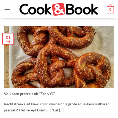
Ga
naar
0
inhoud
01
aug
Volkoren pretzels uit “Eat NYC”
Rechtstreeks uit New York: waanzinnig grote en lekkere volkoren
pretzels! Het recept komt uit “Eat [...]