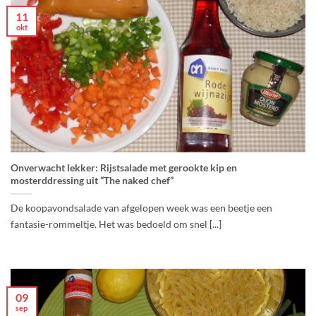
11
okt
Onverwacht lekker: Rijstsalade met gerookte kip en
mosterddressing uit “The naked chef”
De koopavondsalade van afgelopen week was een beetje een
fantasie-rommeltje. Het was bedoeld om snel [...]
09
sep