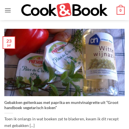
Ga
naar
0
inhoud
23
jul
Gebakken geitenkaas met paprika en muntvinaigrette uit “Groot
handboek vegetarisch koken”
Toen ik onlangs in wat boeken zat te bladeren, kwam ik dit recept
met gebakken [...]