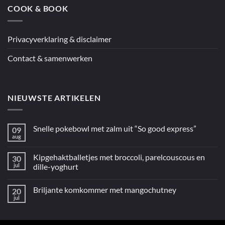
COOK & BOOK
Privacyverklaring & disclaimer
Contact & samenwerken
NIEUWSTE ARTIKELEN
Snelle pokebowl met zalm uit “So good express”
09
aug
Geen
reacties
op
Kipgehaktballetjes met broccoli, parelcouscous en
30
Snelle
pokebowl
jul
dille-yoghurt
met
Geen
zalm
reacties
uit
Briljante komkommer met mangochutney
20
op
“So
Kipgehaktballetjes
good
jul
Geen
met
express”
reacties
broccoli,
op
parelcouscous
Briljante
en