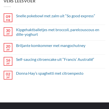
VERS LEESVOER
Snelle pokebowl met zalm uit “So good express”
09
aug
Geen
reacties
op
Kipgehaktballetjes met broccoli, parelcouscous en
30
Snelle
pokebowl
jul
dille-yoghurt
met
Geen
zalm
reacties
uit
Briljante komkommer met mangochutney
20
op
“So
Kipgehaktballetjes
good
jul
Geen
met
express”
reacties
broccoli,
op
parelcouscous
Self-saucing citroencake uit “Francis’ Australië”
16
Briljante
en
komkommer
jul
dille-
Geen
met
yoghurt
reacties
mangochutney
op
Donna Hay’s spaghetti met citroenpesto
02
Self-
saucing
jul
Geen
citroencake
reacties
uit
op
“Francis’
Donna
Australië”
Hay’s
spaghetti
met
citroenpesto