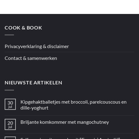
couscous
en
kip
uit
de
oven
COOK & BOOK
uit
“5
ingrediënten
/
Mediterraan”
Privacyverklaring & disclaimer
Contact & samenwerken
NIEUWSTE ARTIKELEN
Kipgehaktballetjes met broccoli, parelcouscous en
30
jul
dille-yoghurt
Geen
reacties
Briljante komkommer met mangochutney
20
op
Kipgehaktballetjes
jul
Geen
met
reacties
broccoli,
op
parelcouscous