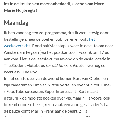
los in de keuken en moet onbedaarlijk lachen om Marc-
Marie Huijbregts!
Maandag
Ik heb vandaag een vol programma, dus ik werk stevig door:
bestellingen, nieuwe boeken publiceren en ook:
het
weekoverzicht
! Rond half vier stap ik weer in de auto om naar
Amsterdam te gaan (via het postkantoor), waar ik om 17 uur
aankom. Het is de laatste cursusavond op de vaste locatie in
The Student Hotel, dus
for old times’ sake
eten we nog een
keertje bij The Pool.
In het eerste deel van de avond komen Bart van Olphen en
zijn cameraman Tim van Niftrik vertellen over hun YouTube-
/ FoodTube successen. Súper interessant! Bart maakt
natuurlijk de mooiste boeken over vis, maar hij is vooral ook
bekend door z’n heerlijke en vaak eenvoudige visvideo’s. Na
de pauze komt Marijn Frank aan de beurt. Zij is