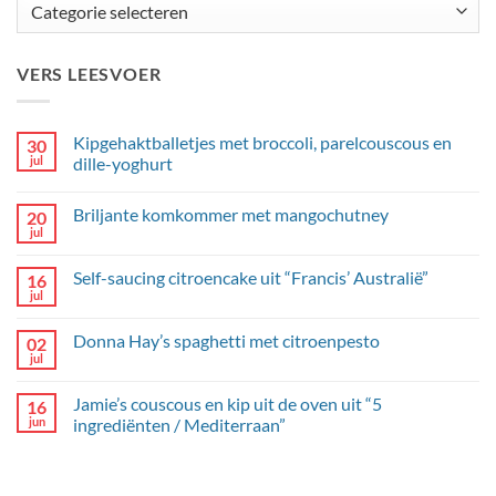
Categorieën
VERS LEESVOER
Kipgehaktballetjes met broccoli, parelcouscous en
30
jul
dille-yoghurt
Geen
reacties
Briljante komkommer met mangochutney
20
op
Kipgehaktballetjes
jul
Geen
met
reacties
broccoli,
op
parelcouscous
Self-saucing citroencake uit “Francis’ Australië”
16
Briljante
en
komkommer
jul
dille-
Geen
met
yoghurt
reacties
mangochutney
op
Donna Hay’s spaghetti met citroenpesto
02
Self-
saucing
jul
Geen
citroencake
reacties
uit
op
“Francis’
Jamie’s couscous en kip uit de oven uit “5
16
Donna
Australië”
Hay’s
jun
ingrediënten / Mediterraan”
spaghetti
Geen
met
reacties
citroenpesto
op
Jamie’s