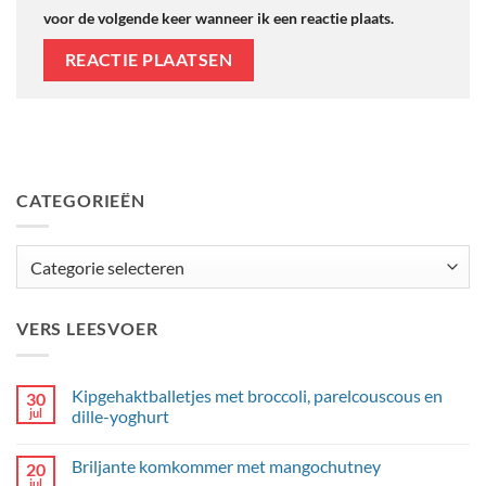
voor de volgende keer wanneer ik een reactie plaats.
CATEGORIEËN
Categorieën
VERS LEESVOER
Kipgehaktballetjes met broccoli, parelcouscous en
30
jul
dille-yoghurt
Geen
reacties
Briljante komkommer met mangochutney
20
op
Kipgehaktballetjes
jul