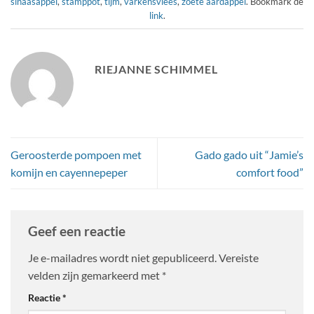
sinaasappel
,
stamppot
,
tijm
,
varkensvlees
,
zoete aardappel
. Bookmark de
link
.
RIEJANNE SCHIMMEL
Geroosterde pompoen met
Gado gado uit “Jamie’s
komijn en cayennepeper
comfort food”
Geef een reactie
Je e-mailadres wordt niet gepubliceerd.
Vereiste
velden zijn gemarkeerd met
*
Reactie
*