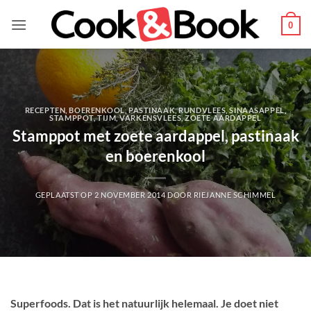
Ga
naar
0
inhoud
RECEPTEN
,
BOERENKOOL
,
PASTINAAK
,
RUNDVLEES
,
SINAASAPPEL
,
STAMPPOT
,
TIJM
,
VARKENSVLEES
,
ZOETE AARDAPPEL
Stamppot met zoete aardappel, pastinaak
en boerenkool
GEPLAATST OP
2 NOVEMBER 2014
DOOR
RIEJANNE SCHIMMEL
Superfoods. Dat is het natuurlijk helemaal. Je doet niet