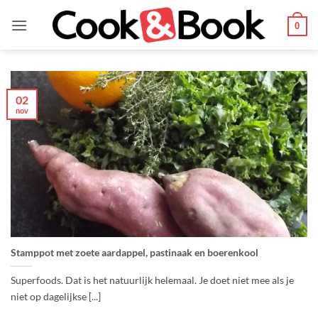
Ga
naar
0
inhoud
02
nov
Stamppot met zoete aardappel, pastinaak en boerenkool
Superfoods. Dat is het natuurlijk helemaal. Je doet niet mee als je
niet op dagelijkse [...]