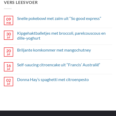
VERS LEESVOER
Snelle pokebowl met zalm uit “So good express”
09
aug
Geen
reacties
op
Kipgehaktballetjes met broccoli, parelcouscous en
30
Snelle
pokebowl
jul
dille-yoghurt
met
Geen
zalm
reacties
uit
Briljante komkommer met mangochutney
20
op
“So
Kipgehaktballetjes
good
jul
Geen
met
express”
reacties
broccoli,
op
parelcouscous
Self-saucing citroencake uit “Francis’ Australië”
16
Briljante
en
komkommer
jul
dille-
Geen
met
yoghurt
reacties
mangochutney
op
Donna Hay’s spaghetti met citroenpesto
02
Self-
saucing
jul
Geen
citroencake
reacties
uit
op
“Francis’
Donna
Australië”
Hay’s
spaghetti
met
citroenpesto