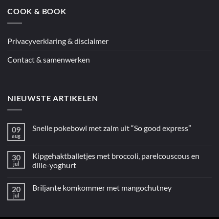
COOK & BOOK
Privacyverklaring & disclaimer
Contact & samenwerken
NIEUWSTE ARTIKELEN
Snelle pokebowl met zalm uit “So good express”
09
aug
Geen
reacties
op
Kipgehaktballetjes met broccoli, parelcouscous en
30
Snelle
pokebowl
jul
dille-yoghurt
met
Geen
zalm
reacties
uit
Briljante komkommer met mangochutney
20
op
“So
Kipgehaktballetjes
good
jul
Geen
met
express”
reacties
broccoli,
op
parelcouscous
Briljante