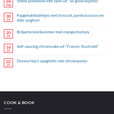
Snelle pokebowl met zalm uit “So good express”
09
aug
Geen
reacties
op
Kipgehaktballetjes met broccoli, parelcouscous en
30
Snelle
pokebowl
jul
dille-yoghurt
met
Geen
zalm
reacties
uit
Briljante komkommer met mangochutney
20
op
“So
Kipgehaktballetjes
good
jul
Geen
met
express”
reacties
broccoli,
op
parelcouscous
Self-saucing citroencake uit “Francis’ Australië”
16
Briljante
en
komkommer
jul
dille-
Geen
met
yoghurt
reacties
mangochutney
op
Donna Hay’s spaghetti met citroenpesto
02
Self-
saucing
jul
Geen
citroencake
reacties
uit
op
“Francis’
Donna
Australië”
Hay’s
spaghetti
met
citroenpesto
COOK & BOOK