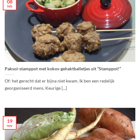
08
feb
Paksoi-stamppot met kokos-gehaktballetjes uit “Stamppot!”
Of: het gerecht dat er bijna niet kwam. Ik ben een redelijk
georganiseerd mens. Keurige [...]
19
nov