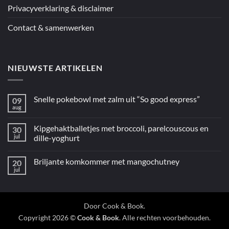
Privacyverklaring & disclaimer
Contact & samenwerken
NIEUWSTE ARTIKELEN
Snelle pokebowl met zalm uit “So good express”
09
aug
Geen
reacties
op
Kipgehaktballetjes met broccoli, parelcouscous en
30
Snelle
pokebowl
jul
dille-yoghurt
met
Geen
zalm
reacties
uit
Briljante komkommer met mangochutney
20
op
“So
Kipgehaktballetjes
good
jul
Geen
met
express”
reacties
broccoli,
op
parelcouscous
Briljante
en
komkommer
dille-
met
Door
Cook & Book
.
yoghurt
mangochutney
Copyright 2026 ©
Cook & Book
. Alle rechten voorbehouden.