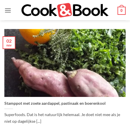
Ga
naar
0
inhoud
02
nov
Stamppot met zoete aardappel, pastinaak en boerenkool
Superfoods. Dat is het natuurlijk helemaal. Je doet niet mee als je
niet op dagelijkse [...]