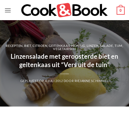
Ga
naar
0
inhoud
RECEPTEN
,
BIET
,
CITROEN
,
GEITENKAAS
,
HONING
,
LINZEN
,
SALADE
,
TIJM
,
VEGETARISCH
Linzensalade met geroosterde biet en
geitenkaas uit “Vers uit de tuin”
GEPLAATST OP
4 JULI 2012
DOOR
RIEJANNE SCHIMMEL