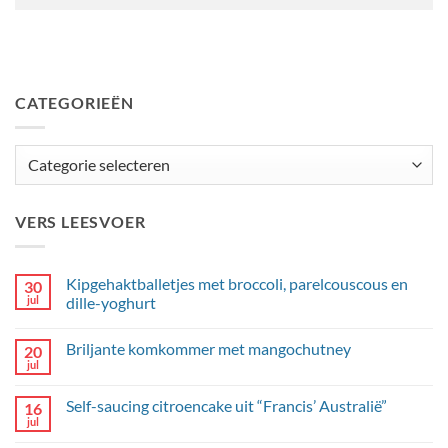
CATEGORIEËN
Categorieën
VERS LEESVOER
Kipgehaktballetjes met broccoli, parelcouscous en
30
jul
dille-yoghurt
Geen
reacties
Briljante komkommer met mangochutney
20
op
Kipgehaktballetjes
jul
Geen
met
reacties
broccoli,
op
parelcouscous
Self-saucing citroencake uit “Francis’ Australië”
16
Briljante
en
komkommer
jul
dille-
Geen
met
yoghurt
reacties
mangochutney