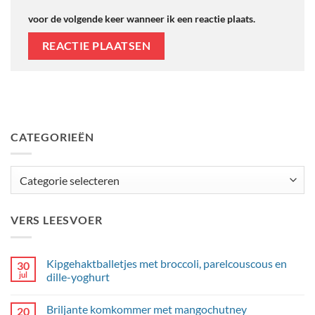
voor de volgende keer wanneer ik een reactie plaats.
CATEGORIEËN
Categorieën
VERS LEESVOER
Kipgehaktballetjes met broccoli, parelcouscous en
30
jul
dille-yoghurt
Geen
reacties
Briljante komkommer met mangochutney
20
op