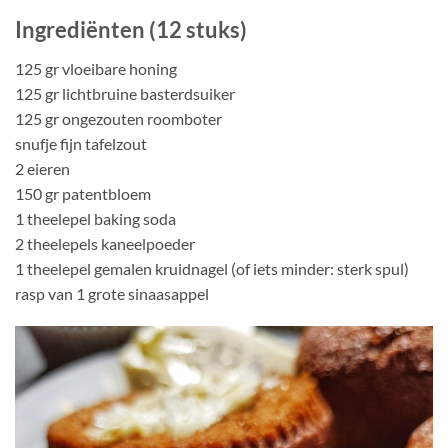
Ingrediënten (12 stuks)
125 gr vloeibare honing
125 gr lichtbruine basterdsuiker
125 gr ongezouten roomboter
snufje fijn tafelzout
2 eieren
150 gr patentbloem
1 theelepel baking soda
2 theelepels kaneelpoeder
1 theelepel gemalen kruidnagel (of iets minder: sterk spul)
rasp van 1 grote sinaasappel