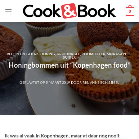
Ga
naar
0
inhoud
RECEPTEN
,
GEBAK
,
HONING
,
KRUIDNAGEL
,
ROOMBOTER
,
SINAASAPPEL
,
SUIKER
Honingbommen uit “Kopenhagen food”
GEPLAATST OP
5 MAART 2019
DOOR
RIEJANNE SCHIMMEL
Ik was al vaak in Kopenhagen, maar at daar nog nooit