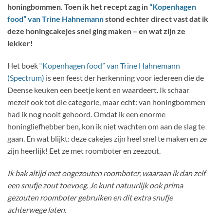
honingbommen. Toen ik het recept zag in
“Kopenhagen
food” van Trine Hahnemann
stond echter direct vast dat ik
deze honingcakejes snel ging maken – en wat zijn ze
lekker!
Het boek
“Kopenhagen food” van Trine Hahnemann
(Spectrum)
is een feest der herkenning voor iedereen die de
Deense keuken een beetje kent en waardeert. Ik schaar
mezelf ook tot die categorie, maar echt: van honingbommen
had ik nog nooit gehoord. Omdat ik een enorme
honingliefhebber ben, kon ik niet wachten om aan de slag te
gaan. En wat blijkt: deze cakejes zijn heel snel te maken en ze
zijn heerlijk! Eet ze met roomboter en zeezout.
Ik bak altijd met ongezouten roomboter, waaraan ik dan zelf
een snufje zout toevoeg. Je kunt natuurlijk ook prima
gezouten roomboter gebruiken en dit extra snufje
achterwege laten.