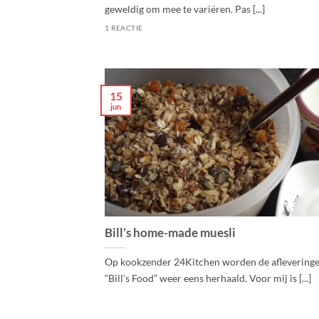
geweldig om mee te variëren. Pas [...]
1 REACTIE
15
jun
Bill’s home-made muesli
Op kookzender 24Kitchen worden de aflevering
“Bill’s Food” weer eens herhaald. Voor mij is [...]