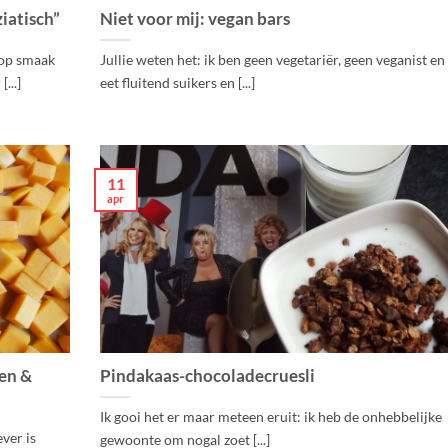
iatisch”
Niet voor mij: vegan bars
 op smaak
Jullie weten het: ik ben geen vegetariër, geen veganist en 
...]
eet fluitend suikers en [...]
11
apr
en &
Pindakaas-chocoladecruesli
Ik gooi het er maar meteen eruit: ik heb de onhebbelijke
ver is
gewoonte om nogal zoet [...]