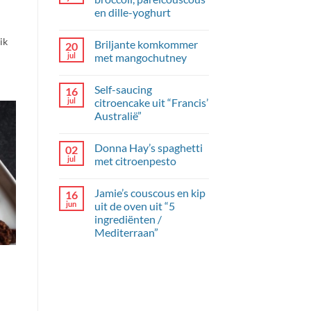
en dille-yoghurt
Geen
reacties
ik
Briljante komkommer
20
op
Kipgehaktballetjes
jul
met mangochutney
met
broccoli,
Geen
parelcouscous
reacties
Self-saucing
16
en
op
dille-
Briljante
jul
citroencake uit “Francis’
yoghurt
komkommer
Australië”
met
mangochutney
Geen
reacties
Donna Hay’s spaghetti
02
op
Self-
jul
met citroenpesto
saucing
citroencake
Geen
uit
reacties
Jamie’s couscous en kip
16
“Francis’
op
Australië”
Donna
jun
uit de oven uit “5
Hay’s
ingrediënten /
spaghetti
met
Mediterraan”
citroenpesto
Geen
reacties
op
Jamie’s
couscous
en
kip
uit