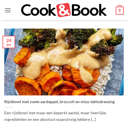
Ga
naar
0
inhoud
24
jun
Rijstbowl met zoete aardappel, broccoli en miso-tahindressing
Een rijstbowl met maar een beperkt aantal, maar heerlijke
ingrediënten en een absoluut waanzinnig lekkere [...]