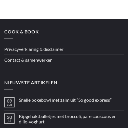
“Francis’
Donna
Australië”
Hay’s
spaghetti
met
citroenpesto
COOK & BOOK
Privacyverklaring & disclaimer
Contact & samenwerken
NIEUWSTE ARTIKELEN
Snelle pokebowl met zalm uit “So good express”
09
aug
Geen
reacties
op
Kipgehaktballetjes met broccoli, parelcouscous en
30
Snelle
pokebowl
jul
dille-yoghurt
met
Geen
zalm