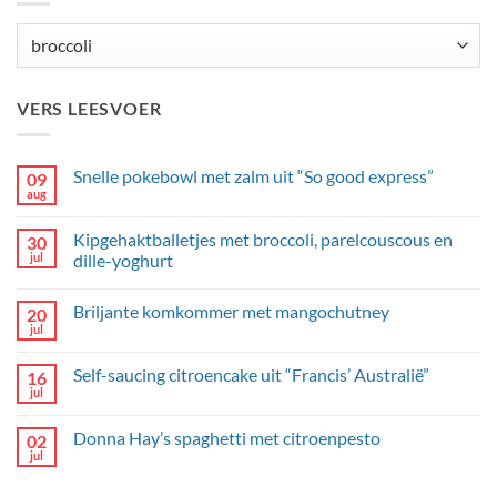
Categorieën
VERS LEESVOER
Snelle pokebowl met zalm uit “So good express”
09
aug
Geen
reacties
op
Kipgehaktballetjes met broccoli, parelcouscous en
30
Snelle
pokebowl
jul
dille-yoghurt
met
Geen
zalm
reacties
uit
Briljante komkommer met mangochutney
20
op
“So
Kipgehaktballetjes
good
jul
Geen
met
express”
reacties
broccoli,
op
parelcouscous
Self-saucing citroencake uit “Francis’ Australië”
16
Briljante
en
komkommer
jul
dille-
Geen
met
yoghurt
reacties
mangochutney
op
Donna Hay’s spaghetti met citroenpesto
02
Self-
saucing
jul
Geen
citroencake
reacties
uit
op