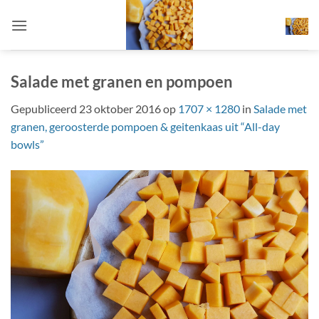
Ga
naar
inhoud
Salade met granen en pompoen
Gepubliceerd
23 oktober 2016
op
1707 × 1280
in
Salade met
granen, geroosterde pompoen & geitenkaas uit “All-day
bowls”