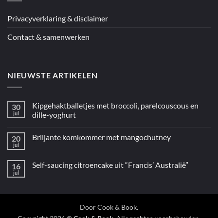
Privacyverklaring & disclaimer
Contact & samenwerken
NIEUWSTE ARTIKELEN
Kipgehaktballetjes met broccoli, parelcouscous en
30
jul
dille-yoghurt
Geen
reacties
Briljante komkommer met mangochutney
20
op
Kipgehaktballetjes
jul
Geen
met
reacties
broccoli,
op
parelcouscous
Self-saucing citroencake uit “Francis’ Australië”
16
Briljante
en
komkommer
jul
dille-
Geen
met
yoghurt
reacties
mangochutney
op
Self-
saucing
citroencake
Door
Cook & Book
.
uit