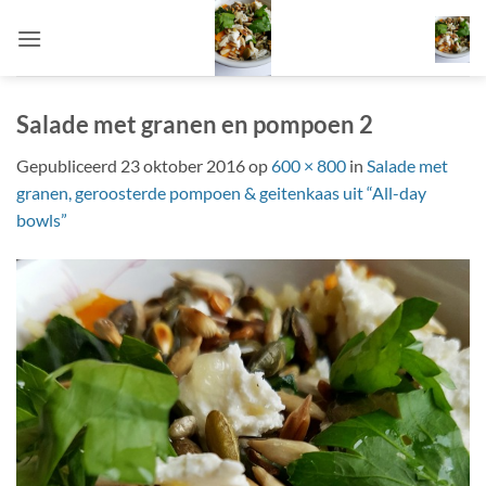
Ga
naar
inhoud
Salade met granen en pompoen 2
Gepubliceerd
23 oktober 2016
op
600 × 800
in
Salade met
granen, geroosterde pompoen & geitenkaas uit “All-day
bowls”