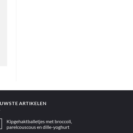
EUWSTE ARTIKELEN
Kipgehaktballetjes met broccoli,
parelcouscous en dille-yoghurt