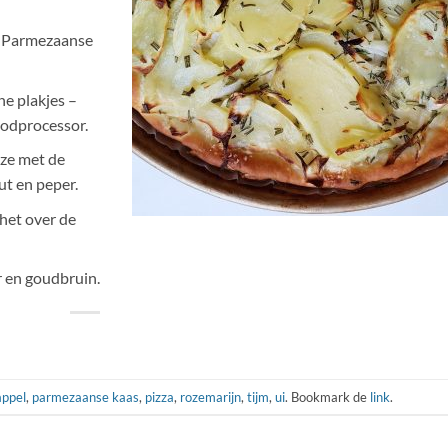
e Parmezaanse
ne plakjes –
oodprocessor.
eze met de
ut en peper.
het over de
r en goudbruin.
appel
,
parmezaanse kaas
,
pizza
,
rozemarijn
,
tijm
,
ui
. Bookmark de
link
.