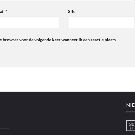
ail
*
Site
ze browser voor de volgende keer wanneer ik een reactie plaats.
NI
30
jul