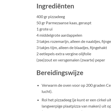
Ingrediënten
400 gr pizzadeeg
50 gr Parmezaanse kaas, geraspt
1 grote ui
4 middelgrote aardappelen
3 takjes rozemarijn, alleen de naaldjes, fijng
3 takjes tijm, alleen de blaadjes, fijngehakt
2 eetlepels extra vergine olijfolie
(zee)zout en versgemalen (zwarte) peper
Bereidingswijze
Verwarm de oven voor op 200 graden Cel
lucht).
Rol het pizzadeeg (je kunt er een cirkel ui
langwerpige plaatpizza van maken) uit op