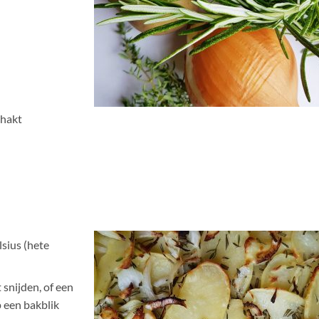
ehakt
sius (hete
t snijden, of een
 een bakblik