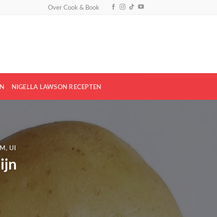
Over Cook & Book
EN
NIGELLA LAWSON RECEPTEN
JM
,
UI
ijn