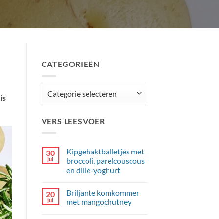
CATEGORIEËN
Categorieën
is
VERS LEESVOER
Kipgehaktballetjes met
30
jul
broccoli, parelcouscous
en dille-yoghurt
Geen
reacties
Briljante komkommer
20
op
Kipgehaktballetjes
jul
met mangochutney
met
broccoli,
Geen
parelcouscous
reacties