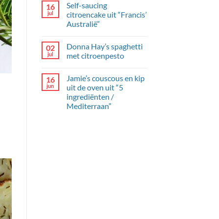
Self-saucing
16
en
op
dille-
Briljante
jul
citroencake uit “Francis’
yoghurt
komkommer
Australië”
met
mangochutney
Geen
reacties
Donna Hay’s spaghetti
02
op
Self-
jul
met citroenpesto
saucing
citroencake
Geen
uit
reacties
Jamie’s couscous en kip
16
“Francis’
op
Australië”
Donna
jun
uit de oven uit “5
Hay’s
ingrediënten /
spaghetti
met
Mediterraan”
citroenpesto
Geen
reacties
op
Jamie’s
couscous
en
kip
uit
de
oven
uit
“5
ingrediënten
/
Mediterraan”