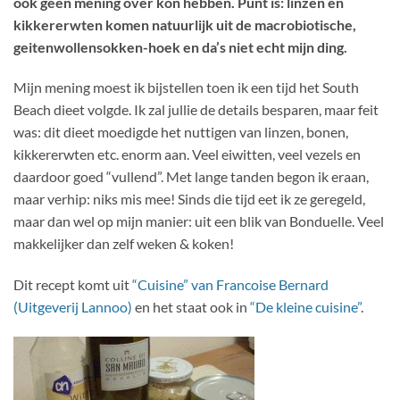
ook geen mening over kon hebben. Punt is: linzen en
kikkererwten komen natuurlijk uit de macrobiotische,
geitenwollensokken-hoek en da’s niet echt mijn ding.
Mijn mening moest ik bijstellen toen ik een tijd het South
Beach dieet volgde. Ik zal jullie de details besparen, maar feit
was: dit dieet moedigde het nuttigen van linzen, bonen,
kikkererwten etc. enorm aan. Veel eiwitten, veel vezels en
daardoor goed “vullend”. Met lange tanden begon ik eraan,
maar verhip: niks mis mee! Sinds die tijd eet ik ze geregeld,
maar dan wel op mijn manier: uit een blik van Bonduelle. Veel
makkelijker dan zelf weken & koken!
Dit recept komt uit
“Cuisine” van Francoise Bernard
(Uitgeverij Lannoo)
en het staat ook in
“De kleine cuisine”
.