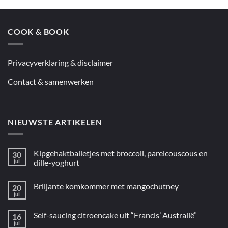
kip
uit
de
oven
COOK & BOOK
uit
“5
ingrediënten
/
Mediterraan”
Privacyverklaring & disclaimer
Contact & samenwerken
NIEUWSTE ARTIKELEN
Kipgehaktballetjes met broccoli, parelcouscous en
30
jul
dille-yoghurt
Geen
reacties
Briljante komkommer met mangochutney
20
op
Kipgehaktballetjes
jul
Geen
met
reacties
broccoli,
op
parelcouscous
Self-saucing citroencake uit “Francis’ Australië”
16
Briljante
en
komkommer
jul
dille-
Geen