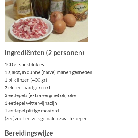
Ingrediënten (2 personen)
100 gr spekblokjes
1 sjalot, in dunne (halve) manen gesneden
1 blik linzen (400 gr)
2 eieren, hardgekookt
3 eetlepels (extra vergine) olijfolie
1 eetlepel witte wijnazijn
1 eetlepel pittige mosterd
(zee)zout en versgemalen zwarte peper
Bereidingswijze