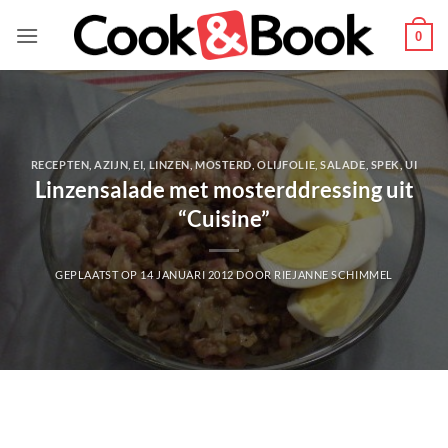
Ga
naar
0
inhoud
RECEPTEN
,
AZIJN
,
EI
,
LINZEN
,
MOSTERD
,
OLIJFOLIE
,
SALADE
,
SPEK
,
UI
Linzensalade met mosterddressing uit
“Cuisine”
GEPLAATST OP
14 JANUARI 2012
DOOR
RIEJANNE SCHIMMEL