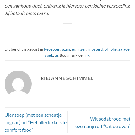
een aankoop doet, ontvang ik hiervoor een kleine vergoeding.
Jij betaalt niets extra.
Dit bericht is gepost in
Recepten
,
azijn
,
ei
,
linzen
,
mosterd
,
olijfolie
,
salade
,
spek
,
ui
. Bookmark de
link
.
RIEJANNE SCHIMMEL
Uiensoep (met een scheutje
Wit sodabrood met
cognac) uit “Het allerlekkerste
rozemarijn uit “Uit de oven”
comfort food”