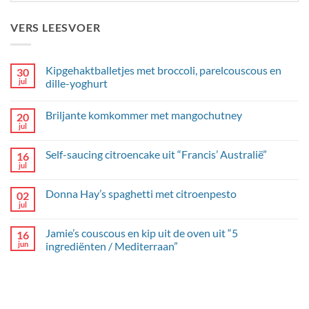
VERS LEESVOER
Kipgehaktballetjes met broccoli, parelcouscous en
30
jul
dille-yoghurt
Geen
reacties
Briljante komkommer met mangochutney
20
op
Kipgehaktballetjes
jul
Geen
met
reacties
broccoli,
op
parelcouscous
Self-saucing citroencake uit “Francis’ Australië”
16
Briljante
en
komkommer
jul
dille-
Geen
met
yoghurt
reacties
mangochutney
op
Donna Hay’s spaghetti met citroenpesto
02
Self-
saucing
jul
Geen
citroencake
reacties
uit
op
“Francis’
Jamie’s couscous en kip uit de oven uit “5
16
Donna
Australië”
Hay’s
jun
ingrediënten / Mediterraan”
spaghetti
Geen
met
reacties
citroenpesto
op
Jamie’s
couscous
en