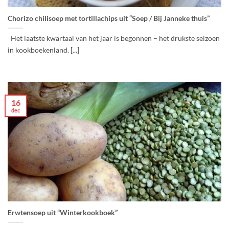
Chorizo chilisoep met tortillachips uit “Soep / Bij Janneke thuis”
Het laatste kwartaal van het jaar is begonnen – het drukste seizoen
in kookboekenland. [...]
16
dec
Erwtensoep uit “Winterkookboek”