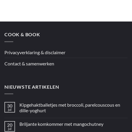
op
Jamie’s
couscous
en
kip
uit
de
oven
COOK & BOOK
uit
“5
ingrediënten
/
Mediterraan”
Privacyverklaring & disclaimer
Contact & samenwerken
NIEUWSTE ARTIKELEN
Kipgehaktballetjes met broccoli, parelcouscous en
30
jul
dille-yoghurt
Geen
reacties
Briljante komkommer met mangochutney
20
op
Kipgehaktballetjes
jul
Geen
met