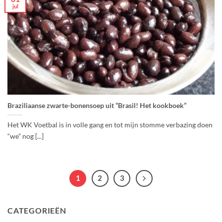
jul
Braziliaanse zwarte-bonensoep uit “Brasil! Het kookboek”
Het WK Voetbal is in volle gang en tot mijn stomme verbazing doen
“we” nog [...]
1
2
3
CATEGORIEËN