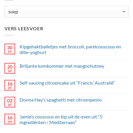
Categorieën
VERS LEESVOER
Kipgehaktballetjes met broccoli, parelcouscous en
30
jul
dille-yoghurt
Geen
reacties
Briljante komkommer met mangochutney
20
op
Kipgehaktballetjes
jul
Geen
met
reacties
broccoli,
op
parelcouscous
Self-saucing citroencake uit “Francis’ Australië”
16
Briljante
en
komkommer
jul
dille-
Geen
met
yoghurt
reacties
mangochutney
op
Donna Hay’s spaghetti met citroenpesto
02
Self-
saucing
jul
Geen
citroencake
reacties
uit
op
“Francis’
Jamie’s couscous en kip uit de oven uit “5
16
Donna
Australië”
Hay’s
jun
ingrediënten / Mediterraan”
spaghetti
Geen
met
reacties
citroenpesto