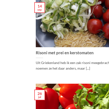
14
sep
Risoni met prei en kerstomaten
Uit Griekenland heb ik een zak risoni meegebrach
noemen ze het daar anders, maar [...]
26
jul