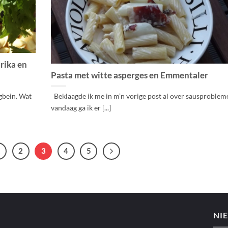
rika en
Pasta met witte asperges en Emmentaler
gbein. Wat
Beklaagde ik me in m’n vorige post al over sausproblem
vandaag ga ik er [...]
1
2
3
4
5
NI