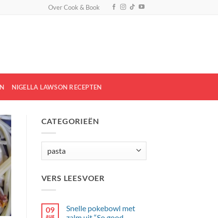
Over Cook & Book
EN
NIGELLA LAWSON RECEPTEN
CATEGORIEËN
Categorieën
VERS LEESVOER
Snelle pokebowl met
09
aug
zalm uit “So good