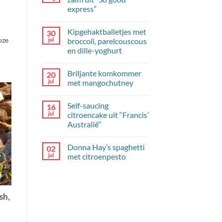
express”
Geen
reacties
Kipgehaktballetjes met
30
op
Snelle
oze
jul
broccoli, parelcouscous
pokebowl
en dille-yoghurt
met
zalm
Geen
uit
reacties
“So
Briljante komkommer
20
op
good
Kipgehaktballetjes
jul
met mangochutney
express”
met
broccoli,
Geen
parelcouscous
reacties
Self-saucing
16
en
op
dille-
Briljante
jul
citroencake uit “Francis’
yoghurt
komkommer
Australië”
met
mangochutney
Geen
reacties
Donna Hay’s spaghetti
02
op
Self-
jul
met citroenpesto
saucing
citroencake
Geen
uit
reacties
“Francis’
op
Australië”
Donna
Hay’s
sh,
spaghetti
met
citroenpesto