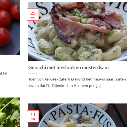
25
aug
Gnocchi met bieslook en mosterdsaus
t (al
Toen vorige week zaterdagavond het nieuws naar buiten
kwam dat De Bijenkorf in Arnhem per [...]
11
jun