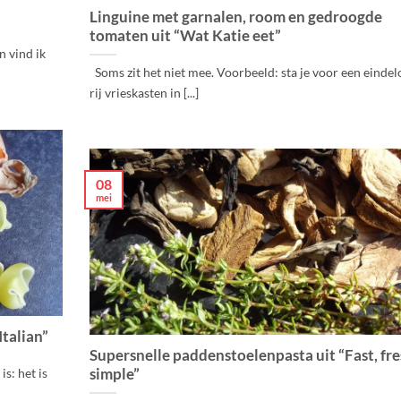
Linguine met garnalen, room en gedroogde
tomaten uit “Wat Katie eet”
n vind ik
Soms zit het niet mee. Voorbeeld: sta je voor een eindel
rij vrieskasten in [...]
08
mei
Italian”
Supersnelle paddenstoelenpasta uit “Fast, fre
simple”
is: het is