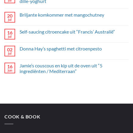
jul
dille-yoghurt
Geen
reacties
Briljante komkommer met mangochutney
20
op
Kipgehaktballetjes
jul
Geen
met
reacties
broccoli,
op
parelcouscous
Self-saucing citroencake uit “Francis’ Australië”
16
Briljante
en
komkommer
jul
dille-
Geen
met
yoghurt
reacties
mangochutney
op
Donna Hay’s spaghetti met citroenpesto
02
Self-
saucing
jul
Geen
citroencake
reacties
uit
op
“Francis’
Jamie’s couscous en kip uit de oven uit “5
16
Donna
Australië”
Hay’s
jun
ingrediënten / Mediterraan”
spaghetti
Geen
met
reacties
citroenpesto
op
Jamie’s
couscous
en
kip
uit
de
oven
COOK & BOOK
uit
“5
ingrediënten
/
Mediterraan”