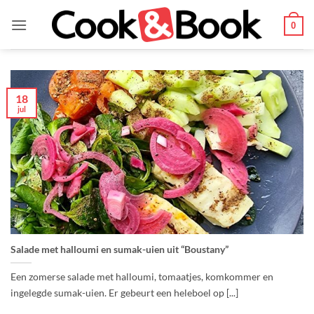
Ga
naar
0
inhoud
18
jul
Salade met halloumi en sumak-uien uit “Boustany”
Een zomerse salade met halloumi, tomaatjes, komkommer en
ingelegde sumak-uien. Er gebeurt een heleboel op [...]