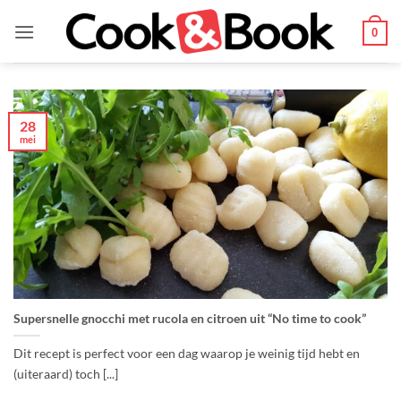
Ga
naar
0
inhoud
28
mei
Supersnelle gnocchi met rucola en citroen uit “No time to cook”
Dit recept is perfect voor een dag waarop je weinig tijd hebt en
(uiteraard) toch [...]