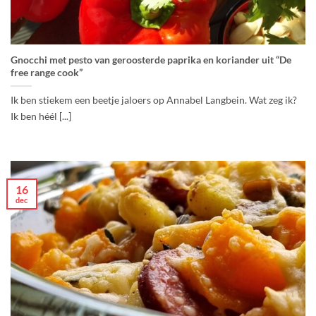
Gnocchi met pesto van geroosterde paprika en koriander uit “De
free range cook”
Ik ben stiekem een beetje jaloers op Annabel Langbein. Wat zeg ik?
Ik ben héél [...]
16
dec