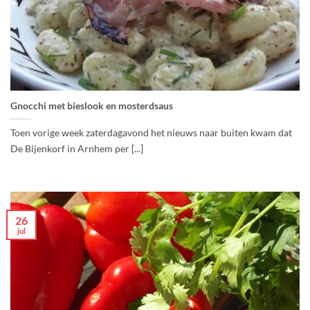
Gnocchi met bieslook en mosterdsaus
Toen vorige week zaterdagavond het nieuws naar buiten kwam dat
De Bijenkorf in Arnhem per [...]
26
jul