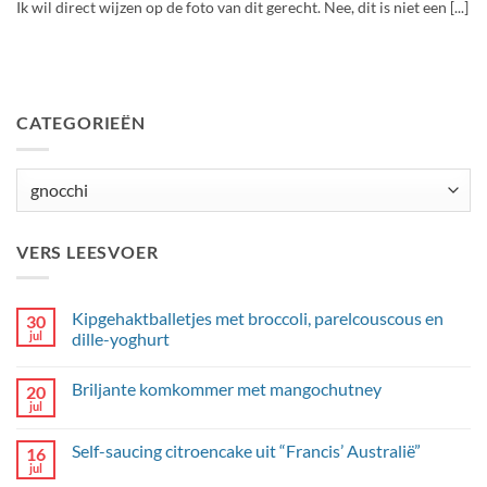
Ik wil direct wijzen op de foto van dit gerecht. Nee, dit is niet een [...]
CATEGORIEËN
Categorieën
VERS LEESVOER
Kipgehaktballetjes met broccoli, parelcouscous en
30
jul
dille-yoghurt
Geen
reacties
Briljante komkommer met mangochutney
20
op
Kipgehaktballetjes
jul
Geen
met
reacties
broccoli,
op
parelcouscous
Self-saucing citroencake uit “Francis’ Australië”
16
Briljante
en
komkommer
jul
dille-
Geen
met