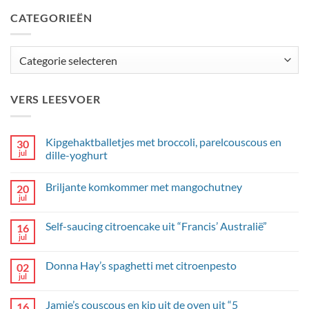
CATEGORIEËN
Categorieën
VERS LEESVOER
Kipgehaktballetjes met broccoli, parelcouscous en
30
jul
dille-yoghurt
Geen
reacties
Briljante komkommer met mangochutney
20
op
Kipgehaktballetjes
jul
Geen
met
reacties
broccoli,
op
parelcouscous
Self-saucing citroencake uit “Francis’ Australië”
16
Briljante
en
komkommer
jul
dille-
Geen
met
yoghurt
reacties
mangochutney
op
Donna Hay’s spaghetti met citroenpesto
02
Self-
saucing
jul
Geen
citroencake
reacties
uit
op
“Francis’
Jamie’s couscous en kip uit de oven uit “5
16
Donna