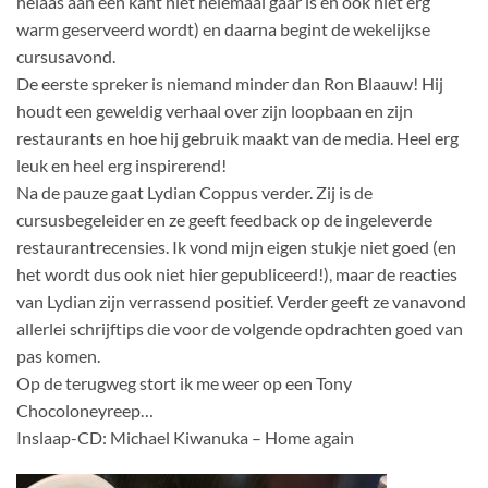
helaas aan één kant niet helemaal gaar is en ook niet erg
warm geserveerd wordt) en daarna begint de wekelijkse
cursusavond.
De eerste spreker is niemand minder dan Ron Blaauw! Hij
houdt een geweldig verhaal over zijn loopbaan en zijn
restaurants en hoe hij gebruik maakt van de media. Heel erg
leuk en heel erg inspirerend!
Na de pauze gaat Lydian Coppus verder. Zij is de
cursusbegeleider en ze geeft feedback op de ingeleverde
restaurantrecensies. Ik vond mijn eigen stukje niet goed (en
het wordt dus ook niet hier gepubliceerd!), maar de reacties
van Lydian zijn verrassend positief. Verder geeft ze vanavond
allerlei schrijftips die voor de volgende opdrachten goed van
pas komen.
Op de terugweg stort ik me weer op een Tony
Chocoloneyreep…
Inslaap-CD: Michael Kiwanuka – Home again