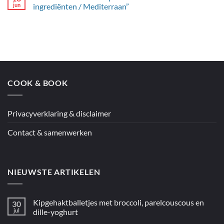
Australië”
Hay’s
jun
ingrediënten / Mediterraan”
spaghetti
Geen
met
reacties
citroenpesto
op
Jamie’s
couscous
en
kip
uit
de
oven
COOK & BOOK
uit
“5
ingrediënten
/
Mediterraan”
Privacyverklaring & disclaimer
Contact & samenwerken
NIEUWSTE ARTIKELEN
Kipgehaktballetjes met broccoli, parelcouscous en
30
jul
dille-yoghurt
Geen