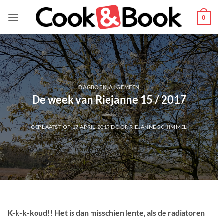
Ga
naar
0
inhoud
DAGBOEK
,
ALGEMEEN
De week van Riejanne 15 / 2017
GEPLAATST OP
17 APRIL 2017
DOOR
RIEJANNE SCHIMMEL
K-k-k-koud!! Het is dan misschien lente, als de radiatoren