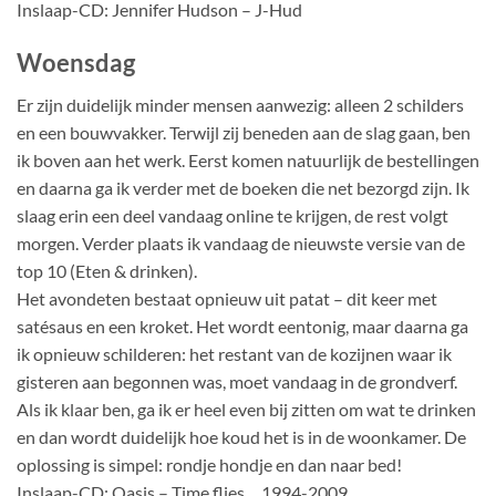
Inslaap-CD: Jennifer Hudson – J-Hud
Woensdag
Er zijn duidelijk minder mensen aanwezig: alleen 2 schilders
en een bouwvakker. Terwijl zij beneden aan de slag gaan, ben
ik boven aan het werk. Eerst komen natuurlijk de bestellingen
en daarna ga ik verder met de boeken die net bezorgd zijn. Ik
slaag erin een deel vandaag online te krijgen, de rest volgt
morgen. Verder plaats ik vandaag de nieuwste versie van de
top 10 (Eten & drinken).
Het avondeten bestaat opnieuw uit patat – dit keer met
satésaus en een kroket. Het wordt eentonig, maar daarna ga
ik opnieuw schilderen: het restant van de kozijnen waar ik
gisteren aan begonnen was, moet vandaag in de grondverf.
Als ik klaar ben, ga ik er heel even bij zitten om wat te drinken
en dan wordt duidelijk hoe koud het is in de woonkamer. De
oplossing is simpel: rondje hondje en dan naar bed!
Inslaap-CD: Oasis – Time flies… 1994-2009