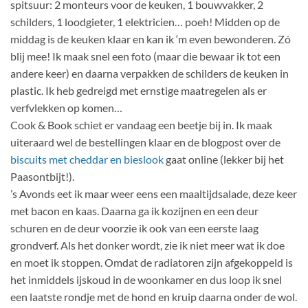
spitsuur: 2 monteurs voor de keuken, 1 bouwvakker, 2
schilders, 1 loodgieter, 1 elektricien… poeh! Midden op de
middag is de keuken klaar en kan ik ‘m even bewonderen. Zó
blij mee! Ik maak snel een foto (maar die bewaar ik tot een
andere keer) en daarna verpakken de schilders de keuken in
plastic. Ik heb gedreigd met ernstige maatregelen als er
verfvlekken op komen…
Cook & Book schiet er vandaag een beetje bij in. Ik maak
uiteraard wel de bestellingen klaar en de blogpost over de
biscuits met cheddar en bieslook
gaat online (lekker bij het
Paasontbijt!).
’s Avonds eet ik maar weer eens een maaltijdsalade, deze keer
met bacon en kaas. Daarna ga ik kozijnen en een deur
schuren en de deur voorzie ik ook van een eerste laag
grondverf. Als het donker wordt, zie ik niet meer wat ik doe
en moet ik stoppen. Omdat de radiatoren zijn afgekoppeld is
het inmiddels ijskoud in de woonkamer en dus loop ik snel
een laatste rondje met de hond en kruip daarna onder de wol.