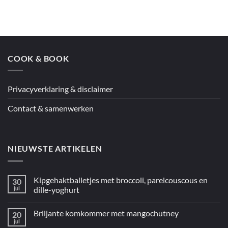
op
Jamie’s
couscous
en
kip
uit
de
oven
COOK & BOOK
uit
“5
ingrediënten
/
Mediterraan”
Privacyverklaring & disclaimer
Contact & samenwerken
NIEUWSTE ARTIKELEN
Kipgehaktballetjes met broccoli, parelcouscous en
30
jul
dille-yoghurt
Geen
reacties
Briljante komkommer met mangochutney
20
op
Kipgehaktballetjes
jul
Geen
met