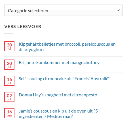
Categorieën
VERS LEESVOER
Kipgehaktballetjes met broccoli, parelcouscous en
30
jul
dille-yoghurt
Geen
reacties
Briljante komkommer met mangochutney
20
op
Kipgehaktballetjes
jul
Geen
met
reacties
broccoli,
op
parelcouscous
Self-saucing citroencake uit “Francis’ Australië”
16
Briljante
en
komkommer
jul
dille-
Geen
met
yoghurt
reacties
mangochutney
op
Donna Hay’s spaghetti met citroenpesto
02
Self-
saucing
jul
Geen
citroencake
reacties
uit
op
“Francis’
Jamie’s couscous en kip uit de oven uit “5
16
Donna
Australië”
Hay’s
jun
ingrediënten / Mediterraan”
spaghetti
Geen
met
reacties
citroenpesto