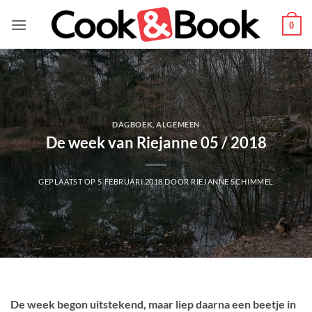
Ga
naar
0
inhoud
DAGBOEK
,
ALGEMEEN
De week van Riejanne 05 / 2018
GEPLAATST OP
5 FEBRUARI 2018
DOOR
RIEJANNE SCHIMMEL
De week begon uitstekend, maar liep daarna een beetje in