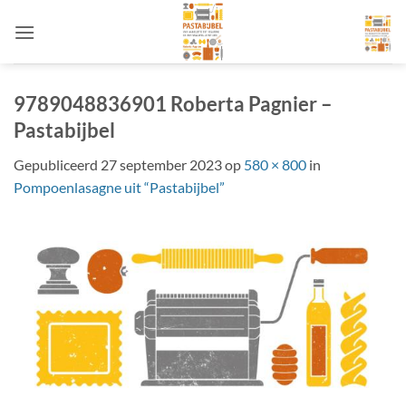
Ga
naar
inhoud
9789048836901 Roberta Pagnier –
Pastabijbel
Gepubliceerd
27 september 2023
op
580 × 800
in
Pompoenlasagne uit “Pastabijbel”