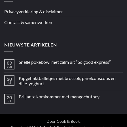
Privacyverklaring & disclaimer
Contact & samenwerken
NIEUWSTE ARTIKELEN
Snelle pokebowl met zalm uit “So good express”
09
aug
Geen
reacties
op
Kipgehaktballetjes met broccoli, parelcouscous en
30
Snelle
pokebowl
jul
dille-yoghurt
met
Geen
zalm
reacties
uit
Briljante komkommer met mangochutney
20
op
“So
Kipgehaktballetjes
good
jul
Geen
met
express”
reacties
broccoli,
op
parelcouscous
Briljante
en
komkommer
dille-
met
Door
Cook & Book
.
yoghurt
mangochutney