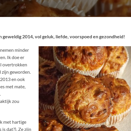
n geweldig 2014, vol geluk, liefde, voorspoed en gezondheid!
ornemen minder
en. Ik doe er
al overtrokken
l zijn geworden.
n 2013 en ook
lles met mate,
.
aktijk zou
k met hartige
is dat?). Ze zijn