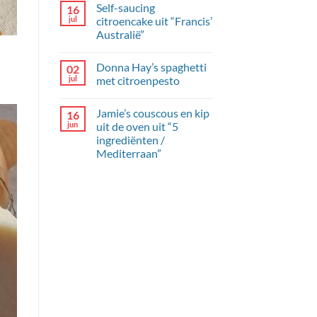
Self-saucing
16
en
op
dille-
Briljante
jul
citroencake uit “Francis’
yoghurt
komkommer
Australië”
met
mangochutney
Geen
reacties
Donna Hay’s spaghetti
02
op
Self-
jul
met citroenpesto
saucing
citroencake
Geen
uit
reacties
Jamie’s couscous en kip
16
“Francis’
op
Australië”
Donna
jun
uit de oven uit “5
Hay’s
ingrediënten /
spaghetti
met
Mediterraan”
citroenpesto
Geen
reacties
op
Jamie’s
couscous
en
kip
uit
de
oven
uit
“5
ingrediënten
/
Mediterraan”