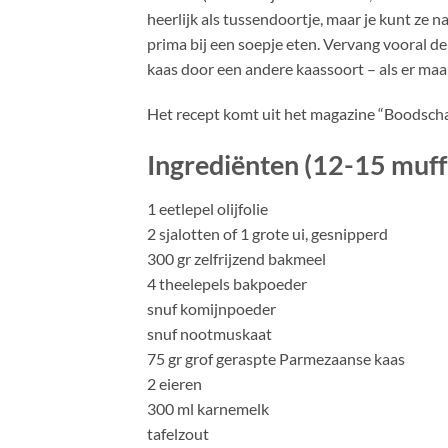
heerlijk als tussendoortje, maar je kunt ze n
prima bij een soepje eten. Vervang vooral 
kaas door een andere kaassoort – als er maar
Het recept komt uit het magazine “Boodsc
Ingrediënten (12-15 muff
1 eetlepel olijfolie
2 sjalotten of 1 grote ui, gesnipperd
300 gr zelfrijzend bakmeel
4 theelepels bakpoeder
snuf komijnpoeder
snuf nootmuskaat
75 gr grof geraspte Parmezaanse kaas
2 eieren
300 ml karnemelk
tafelzout