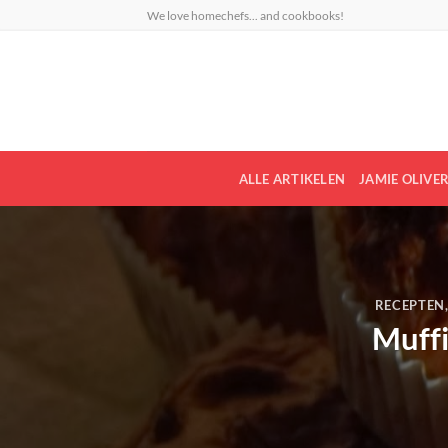
Ga
We love homechefs... and cookbooks!
naar
inhoud
ALLE ARTIKELEN
JAMIE OLIVE
RECEPTEN
Muffi