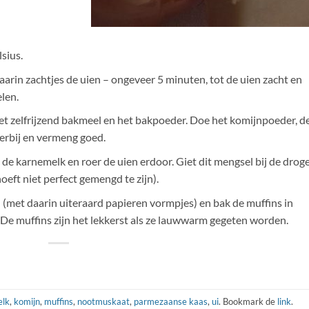
sius.
daarin zachtjes de uien – ongeveer 5 minuten, tot de uien zacht en
elen.
t zelfrijzend bakmeel en het bakpoeder. Doe het komijnpoeder, d
erbij en vermeng goed.
de karnemelk en roer de uien erdoor. Giet dit mengsel bij de drog
eft niet perfect gemengd te zijn).
(met daarin uiteraard papieren vormpjes) en bak de muffins in
De muffins zijn het lekkerst als ze lauwwarm gegeten worden.
elk
,
komijn
,
muffins
,
nootmuskaat
,
parmezaanse kaas
,
ui
. Bookmark de
link
.