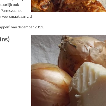
atuurlijk ook
de Parmezaanse
 veel smaak aan zit!
happen” van december 2013.
ins)