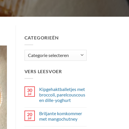
CATEGORIEËN
Categorieën
VERS LEESVOER
Kipgehaktballetjes met
30
jul
broccoli, parelcouscous
en dille-yoghurt
Geen
reacties
Briljante komkommer
20
op
Kipgehaktballetjes
jul
met mangochutney
met
broccoli,
Geen
parelcouscous
reacties