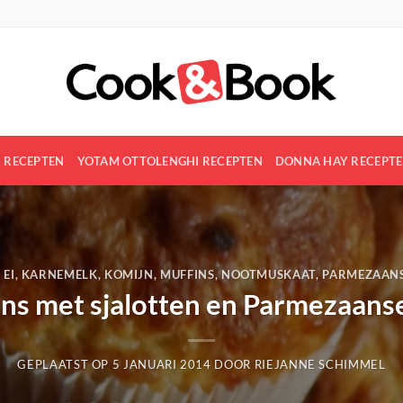
R RECEPTEN
YOTAM OTTOLENGHI RECEPTEN
DONNA HAY RECEPT
,
EI
,
KARNEMELK
,
KOMIJN
,
MUFFINS
,
NOOTMUSKAAT
,
PARMEZAANS
ns met sjalotten en Parmezaans
GEPLAATST OP
5 JANUARI 2014
DOOR
RIEJANNE SCHIMMEL