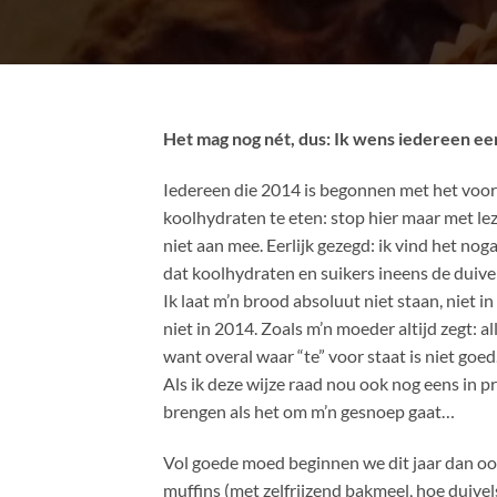
Het mag nog nét, dus: Ik wens iedereen ee
Iedereen die 2014 is begonnen met het vo
koolhydraten te eten: stop hier maar met lez
niet aan mee. Eerlijk gezegd: ik vind het nog
dat koolhydraten en suikers ineens de duive
Ik laat m’n brood absoluut niet staan, niet i
niet in 2014. Zoals m’n moeder altijd zegt: a
want overal waar “te” voor staat is niet goed
Als ik deze wijze raad nou ook nog eens in pr
brengen als het om m’n gesnoep gaat…
Vol goede moed beginnen we dit jaar dan oo
muffins (met zelfrijzend bakmeel, hoe duivels 