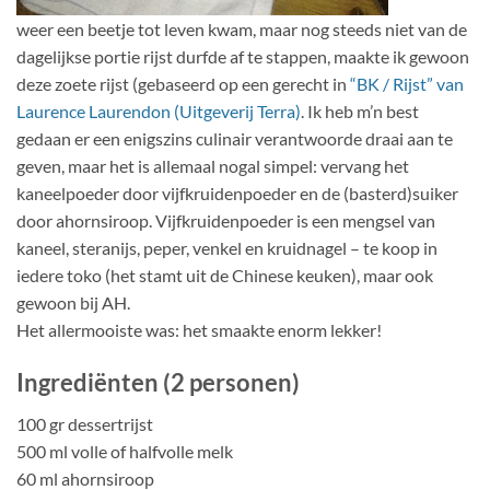
weer een beetje tot leven kwam, maar nog steeds niet van de
dagelijkse portie rijst durfde af te stappen, maakte ik gewoon
deze zoete rijst (gebaseerd op een gerecht in
“BK / Rijst” van
Laurence Laurendon (Uitgeverij Terra)
. Ik heb m’n best
gedaan er een enigszins culinair verantwoorde draai aan te
geven, maar het is allemaal nogal simpel: vervang het
kaneelpoeder door vijfkruidenpoeder en de (basterd)suiker
door ahornsiroop. Vijfkruidenpoeder is een mengsel van
kaneel, steranijs, peper, venkel en kruidnagel – te koop in
iedere toko (het stamt uit de Chinese keuken), maar ook
gewoon bij AH.
Het allermooiste was: het smaakte enorm lekker!
Ingrediënten (2 personen)
100 gr dessertrijst
500 ml volle of halfvolle melk
60 ml ahornsiroop