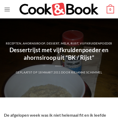
Ga
naar
0
inhoud
RECEPTEN
,
AHORNSIROOP
,
DESSERT
,
MELK
,
RIJST
,
VIJFKRUIDENPOEDER
Dessertrijst met vijfkruidenpoeder en
ahornsiroop uit “BK / Rijst”
GEPLAATST OP
18 MAART 2011
DOOR
RIEJANNE SCHIMMEL
De afgelopen week was ik niet helemaal fit en ik leefde