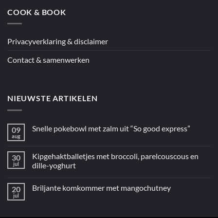
COOK & BOOK
Privacyverklaring & disclaimer
Contact & samenwerken
NIEUWSTE ARTIKELEN
Snelle pokebowl met zalm uit “So good express”
09
aug
Geen
reacties
op
Kipgehaktballetjes met broccoli, parelcouscous en
30
Snelle
pokebowl
jul
dille-yoghurt
met
Geen
zalm
reacties
uit
Briljante komkommer met mangochutney
20
op
“So
Kipgehaktballetjes
good
jul
Geen
met
express”
reacties
broccoli,
op
parelcouscous
Briljante