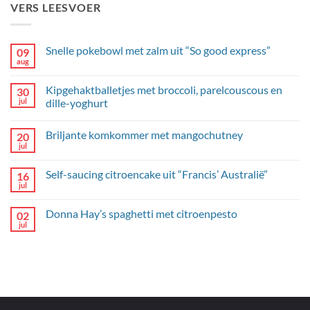
VERS LEESVOER
Snelle pokebowl met zalm uit “So good express”
09
aug
Geen
reacties
op
Kipgehaktballetjes met broccoli, parelcouscous en
30
Snelle
pokebowl
jul
dille-yoghurt
met
Geen
zalm
reacties
uit
Briljante komkommer met mangochutney
20
op
“So
Kipgehaktballetjes
good
jul
Geen
met
express”
reacties
broccoli,
op
parelcouscous
Self-saucing citroencake uit “Francis’ Australië”
16
Briljante
en
komkommer
jul
dille-
Geen
met
yoghurt
reacties
mangochutney
op
Donna Hay’s spaghetti met citroenpesto
02
Self-
saucing
jul
Geen
citroencake
reacties
uit
op
“Francis’
Donna
Australië”
Hay’s
spaghetti
met
citroenpesto