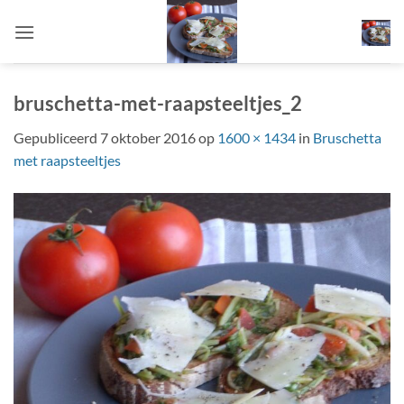
Ga
naar
inhoud
bruschetta-met-raapsteeltjes_2
Gepubliceerd
7 oktober 2016
op
1600 × 1434
in
Bruschetta
met raapsteeltjes